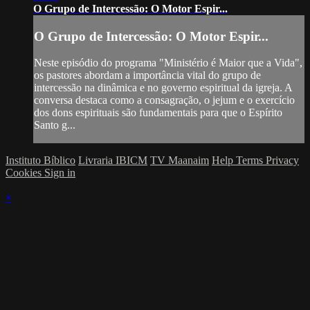
O Grupo de Intercessão: O Motor Espir...
O Grupo de Intercessão: O Motor Espir...
Neste episódio do programa "Ministério é Maior que a Vida",
os pastores abordam a importância vital do grupo de
intercessão na dinâmica e no governo espiritual da igreja. A
conversa destaca como a consagração, o jejum e o exercício
dos dons espirituais são fundamentais para que o Espírito
Santo g...
Instituto Bíblico
Livraria IBICM
TV Maanaim
Help
Terms
Privacy
Cookies
Sign in
×