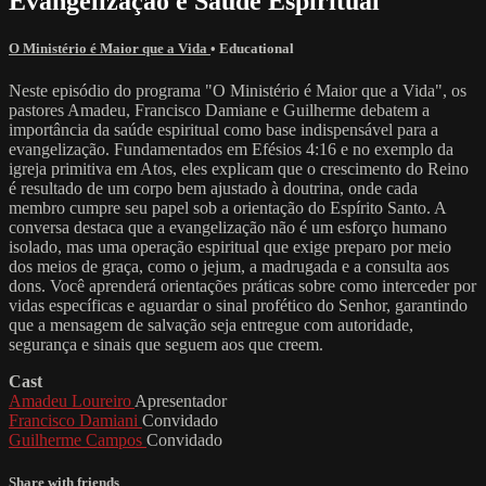
Evangelização e Saúde Espiritual
O Ministério é Maior que a Vida
•
Educational
Neste episódio do programa "O Ministério é Maior que a Vida", os
pastores Amadeu, Francisco Damiane e Guilherme debatem a
importância da saúde espiritual como base indispensável para a
evangelização. Fundamentados em Efésios 4:16 e no exemplo da
igreja primitiva em Atos, eles explicam que o crescimento do Reino
é resultado de um corpo bem ajustado à doutrina, onde cada
membro cumpre seu papel sob a orientação do Espírito Santo. A
conversa destaca que a evangelização não é um esforço humano
isolado, mas uma operação espiritual que exige preparo por meio
dos meios de graça, como o jejum, a madrugada e a consulta aos
dons. Você aprenderá orientações práticas sobre como interceder por
vidas específicas e aguardar o sinal profético do Senhor, garantindo
que a mensagem de salvação seja entregue com autoridade,
segurança e sinais que seguem aos que creem.
Cast
Amadeu Loureiro
Apresentador
Francisco Damiani
Convidado
Guilherme Campos
Convidado
Share with friends