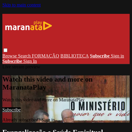
Skip to main content
Browse
Search
FORMAÇÃO
BIBLIOTECA
Subscribe
Sign in
Subscribe
Sign In
Live stream preview
Watch this video and more on
MaranataPlay
Watch this video and more on MaranataPlay
Subscribe
Already subscribed?
Sign in