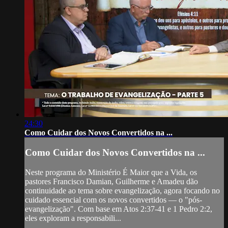
24:30
Como Cuidar dos Novos Convertidos na ...
Como Cuidar dos Novos Convertidos na ...
Neste programa do Ministério É Maior que a Vida, os
pastores Francisco Damian, Guilherme e Amadeu dão
continuidade ao tema sobre evangelização, agora focando no
cuidado essencial com os novos convertidos — o "pós-
evangelização". Com base em Atos 2:37-41 e 1 Pedro 2:2,
eles exploram a responsabili...