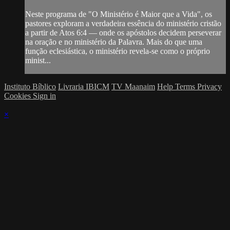
Neste programa de "O Ministério é Maior que a Vida", os
pastores exploram a verdadeira essência do ministério cristão
a partir de Atos 6:4 — onde os apóstolos decidem perseverar
na oração e no ministério da Palavra. Mais do que uma
função eclesiástica, o ministério revela-se como o próprio
minist...
Instituto Bíblico
Livraria IBICM
TV Maanaim
Help
Terms
Privacy
Cookies
Sign in
×