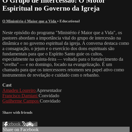
O Grupo de Intercessão: O Motor
Espiritual no Governo da Igreja
O Ministério é Maior que a Vida
•
Educational
Neste episódio do programa "Ministério é Maior que a Vida", os
pastores abordam a importância vital do grupo de intercessão na
dinâmica e no governo espiritual da igreja. A conversa destaca como
a consagração, o jejum e o exercício dos dons espirituais são
fundamentais para que o Espírito Santo guie os cultos,
especialmente na quinta-feira — voltado para o fortalecimento da
"ovelha" — e no domingo, focado na evangelização. É um
chamado para que os intercessores retomem seu papel ativo como
instrumentos de revelação e cuidado com o rebanho.
Cast
Amadeu Loureiro
Apresentador
Francisco Damiani
Convidado
Guilherme Campos
Convidado
Share with friends
Facebook
X
Email
Share on Facebook