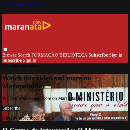
Skip to main content
Browse
Search
FORMAÇÃO
BIBLIOTECA
Subscribe
Sign in
Subscribe
Sign In
Live stream preview
Watch this video and more on
MaranataPlay
Watch this video and more on MaranataPlay
Subscribe
Already subscribed?
Sign in