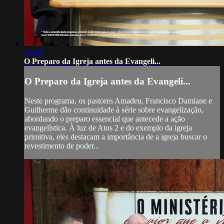
25:48
O Preparo da Igreja antes da Evangeli...
O Preparo da Igreja antes da Evangeli...
Neste programa, os pastores Amadeu, Francisco Damiane e
Guilherme dão continuidade à série sobre evangelização,
abordando o preparo essencial que antecede a ação
evangelística. À luz de Atos 2 e do exemplo da igreja
primitiva, eles destacam a importância de a igreja buscar o
revestimento de poder...