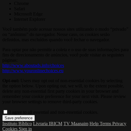
Chrome
Safari
Microsoft Edge
Internet Explorer
Você também pode acessar nossos sites utilizando o modo “privado”
ou “anônimo” do navegador. Nesse caso, os cookies serão
definidos, mas excluídos quando você fechar o navegador.
Para optar por não permitir a coleta e o uso de suas informações para
fins de direcionamento de anúncios, você pode visitar as seguintes
páginas:
http://www.aboutads.info/choices
http://www.youronlinechoices.eu
Opt-out:
Users may opt out of non-essential cookies by selecting
the option below. Upon opting out, we will, to the extent possible,
delete any non-essential first party cookies in your browser and
remember your cookie preference for your next visit. Please review
your browser settings to remove third-party cookies.
I agree to all essential and non-essential cookies.
Instituto Bíblico
Livraria IBICM
TV Maanaim
Help
Terms
Privacy
Cookies
Sign in