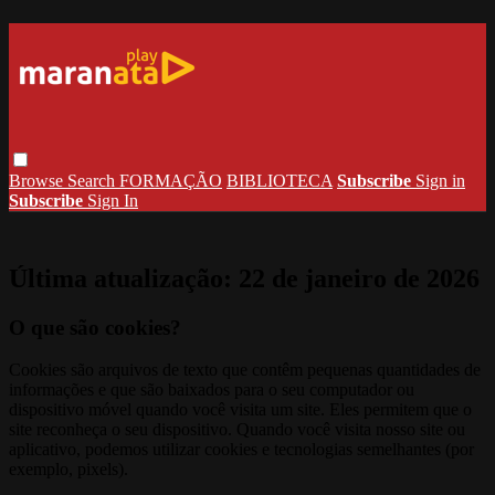
Browse
Search
FORMAÇÃO
BIBLIOTECA
Subscribe
Sign in
Subscribe
Sign In
Última atualização:
22 de janeiro de 2026
O que são cookies?
Cookies são arquivos de texto que contêm pequenas quantidades de
informações e que são baixados para o seu computador ou
dispositivo móvel quando você visita um site. Eles permitem que o
site reconheça o seu dispositivo. Quando você visita nosso site ou
aplicativo, podemos utilizar cookies e tecnologias semelhantes (por
exemplo, pixels).