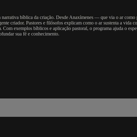
à narrativa bíblica da criação. Desde Anaxímenes — que via o ar como pr
nte criador. Pastores e filósofos explicam como o ar sustenta a vida co
a). Com exemplos bíblicos e aplicação pastoral, o programa ajuda o esp
rofundar sua fé e conhecimento.