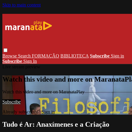
Skip to main content
Browse
Search
FORMAÇÃO
BIBLIOTECA
Subscribe
Sign in
Subscribe
Sign In
Live stream preview
Watch this video and more on MaranataPl
Watch this video and more on MaranataPlay
Subscribe
Already subscribed?
Sign in
Tudo é Ar: Anaxímenes e a Criação