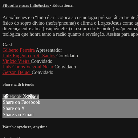
Filosofia e suas Influências
•
Educational
Anaxímenes e o “tudo é ar” coloca a cosmologia pré-socrática frente 
físico do sopro divino (nefes/pneuma) e afirma o Logos/Jesus como age
diferença entre alma (psiqué/nefes) e o sopro do Espírito (rua/pneum
teológica que honra tanto a razão quanto a revelação. Assista para ap
Cast
Gilberto Ferreira
Apresentador
Luiz Eugênio do R. Santos
Convidado
Vinício Vieira
Convidado
Luis Carlos Verzoni Nejar
Convidado
Gerson Beluci
Convidado
Share with friends
Facebook
X
Email
Share on Facebook
Share on X
Share via Email
Watch anywhere, anytime