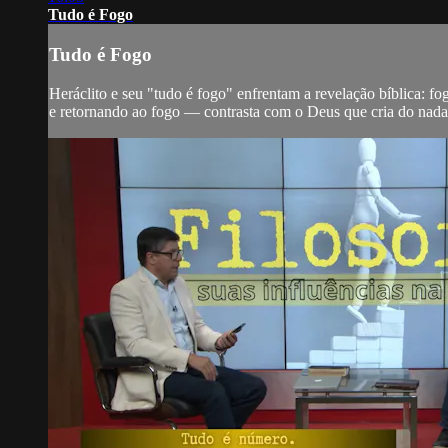
Tudo é Fogo
Tudo é Fogo
Heráclito e seu "tudo é fogo" enfrentam a revelação bíblica: f
e retornando ao fogo — contrasta com o Deus que cria do nada e