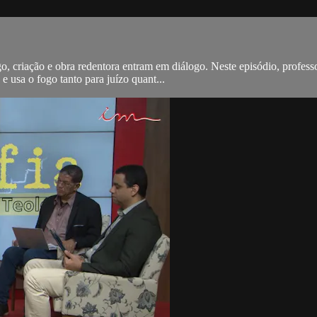
ogo, criação e obra redentora entram em diálogo. Neste episódio, profe
 usa o fogo tanto para juízo quant...