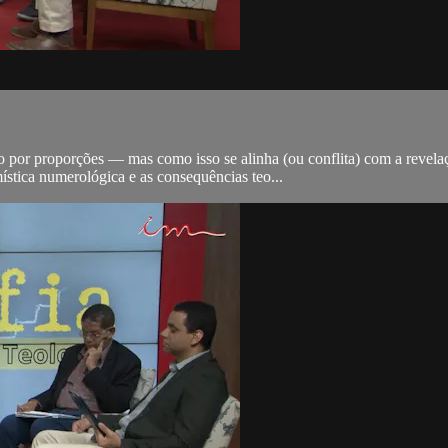
 por proporções — mas como isso se alinha (ou conflita) com a revelaçã
stica numerológica e as consequências teo...