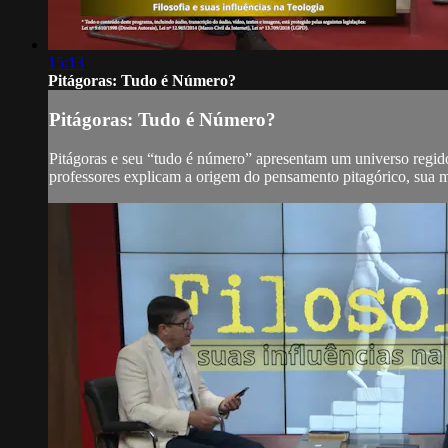
15:13
Pitágoras: Tudo é Número?
Pitágoras: Tudo é Número?
Pitágoras e seu “tudo é número” apresentam um universo regido
professores explicam a origem do pensamento pitagórico, sua mí