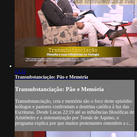
12:22
Transubstanciação: Pão e Memória
Transubstanciação: Pão e Memória
Transubstanciação, ceia e memória são o foco deste episódio:
teólogos e pastores confrontam a doutrina católica à luz das
Escrituras. Desde Lucas 22:19 até as influências filosóficas de
Aristóteles e a sistematização por Tomás de Aquino, o
programa explica por que muitos protestantes entendem a c...