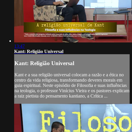
13:47
Kant: Religião Universal
Kant: Religião Universal
Kant e a sua religião universal colocam a razão e a ética no
centro da vida religiosa, transformando deveres morais em
guia espiritual. Neste episódio de Filosofia e suas influências
na teologia, o professor Vinícius Vieira e os pastores explicam
a raiz pietista do pensamento kantiano, a Crítica ...