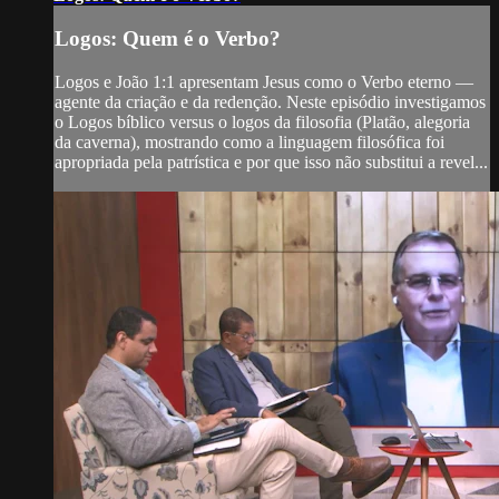
Logos: Quem é o Verbo?
Logos e João 1:1 apresentam Jesus como o Verbo eterno —
agente da criação e da redenção. Neste episódio investigamos
o Logos bíblico versus o logos da filosofia (Platão, alegoria
da caverna), mostrando como a linguagem filosófica foi
apropriada pela patrística e por que isso não substitui a revel...