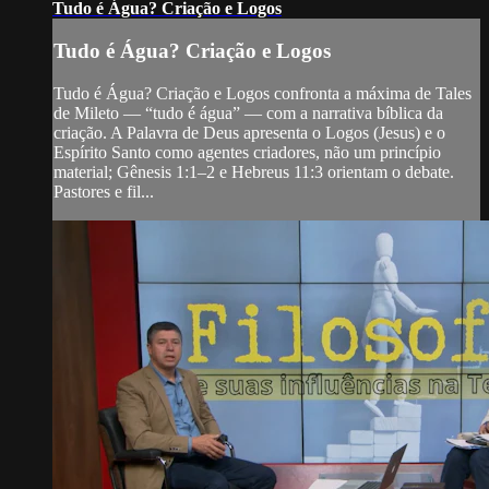
Tudo é Água? Criação e Logos
Tudo é Água? Criação e Logos
Tudo é Água? Criação e Logos confronta a máxima de Tales
de Mileto — “tudo é água” — com a narrativa bíblica da
criação. A Palavra de Deus apresenta o Logos (Jesus) e o
Espírito Santo como agentes criadores, não um princípio
material; Gênesis 1:1–2 e Hebreus 11:3 orientam o debate.
Pastores e fil...