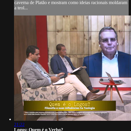
caverna de Platão e mostram como ideias racionais moldaram
a teol...
21:22
Logos: Quem é o Verbo?