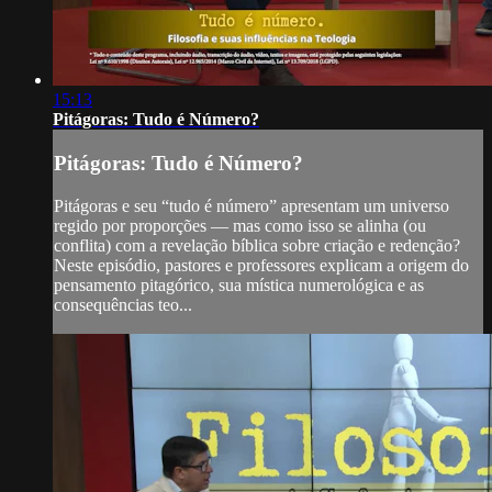
15:13
Pitágoras: Tudo é Número?
Pitágoras: Tudo é Número?
Pitágoras e seu “tudo é número” apresentam um universo
regido por proporções — mas como isso se alinha (ou
conflita) com a revelação bíblica sobre criação e redenção?
Neste episódio, pastores e professores explicam a origem do
pensamento pitagórico, sua mística numerológica e as
consequências teo...