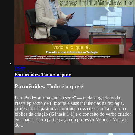
15:57
Parmênides: Tudo é o que é
Parmênides: Tudo é o que é
Parmênides afirma que “o ser é” — nada surge do nada.
Neste episódio de Filosofia e suas influências na teologia,
professores e pastores confrontam essa tese com a doutrina
bíblica da criação (Gênesis 1:1) e o conceito do verbo criador
em João 1. Com participação do professor Vinícius Vieira e
do...