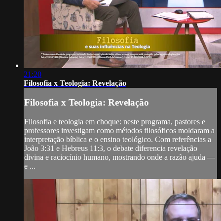
21:20
Filosofia x Teologia: Revelação
Filosofia x Teologia: Revelação
Filosofia e teologia em choque: neste programa, pastores e
professores investigam como métodos filosóficos moldaram a
interpretação bíblica e o ensino teológico. Com referências a
João 3:31 e Hebreus 11:3, o debate diferencia revelação
divina e raciocínio humano, mostrando onde a razão ajuda —
e ...