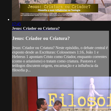
17:45
Jesus: Criador ou Criatura?
Jesus: Criador ou Criatura?
Jesus: Criador ou Criatura? Neste episódio, o debate central é
exposto desde as Escrituras: Colossenses 1:16, João 1 e
Hebreus 1 apontam Cristo como Criador, enquanto correntes
(como o arianismo) o tratam como criatura. Pastores e
teólogos discutem origem, encarnação e a influência da
filosofia p...