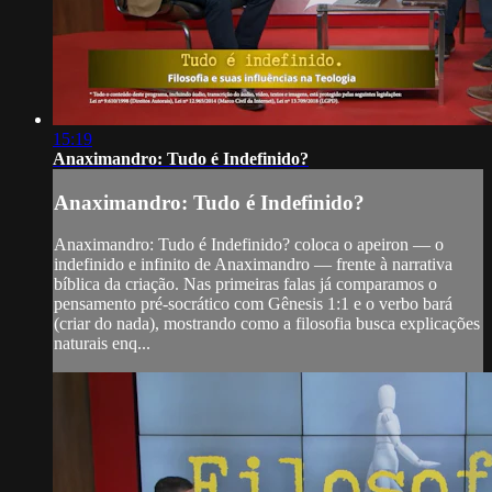
15:19
Anaximandro: Tudo é Indefinido?
Anaximandro: Tudo é Indefinido?
Anaximandro: Tudo é Indefinido? coloca o apeiron — o
indefinido e infinito de Anaximandro — frente à narrativa
bíblica da criação. Nas primeiras falas já comparamos o
pensamento pré-socrático com Gênesis 1:1 e o verbo bará
(criar do nada), mostrando como a filosofia busca explicações
naturais enq...