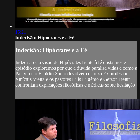
15:21
Indecisão: Hipócrates e a Fé
Indecisão: Hipócrates e a Fé
Indecisão e a visão de Hipócrates frente à fé cristã: neste
episódio exploramos por que a dúvida paralisa vidas e como a
Palavra e o Espírito Santo devolvem clareza. O professor
Vinícius Vieira e os pastores Luís Eugênio e Gerson Belut
confrontam explicações filosóficas e médicas sobre hesitação
...