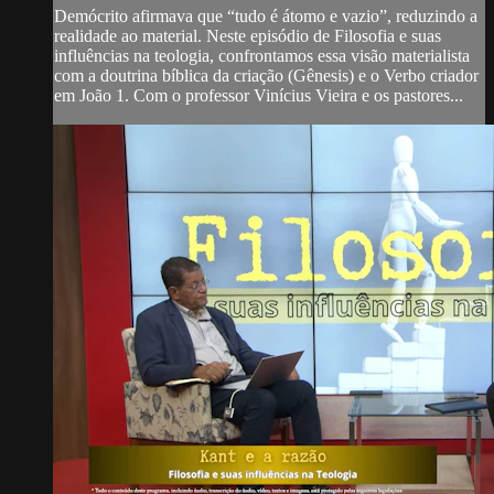
Demócrito afirmava que “tudo é átomo e vazio”, reduzindo a
realidade ao material. Neste episódio de Filosofia e suas
influências na teologia, confrontamos essa visão materialista
com a doutrina bíblica da criação (Gênesis) e o Verbo criador
em João 1. Com o professor Vinícius Vieira e os pastores...