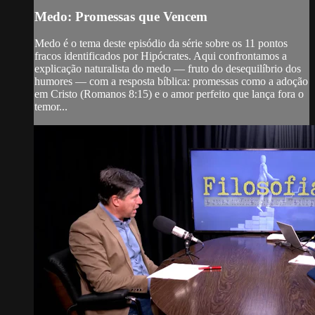
Medo: Promessas que Vencem
Medo é o tema deste episódio da série sobre os 11 pontos
fracos identificados por Hipócrates. Aqui confrontamos a
explicação naturalista do medo — fruto do desequilíbrio dos
humores — com a resposta bíblica: promessas como a adoção
em Cristo (Romanos 8:15) e o amor perfeito que lança fora o
temor...