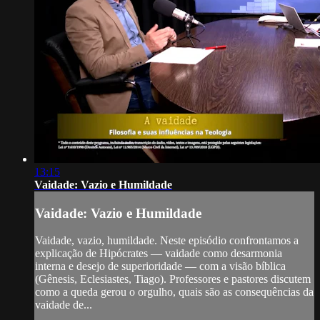
13:15
Vaidade: Vazio e Humildade
Vaidade: Vazio e Humildade
Vaidade, vazio, humildade. Neste episódio confrontamos a
explicação de Hipócrates — vaidade como desarmonia
interna e desejo de superioridade — com a visão bíblica
(Gênesis, Eclesiastes, Tiago). Professores e pastores discutem
como a queda gerou o orgulho, quais são as consequências da
vaidade de...