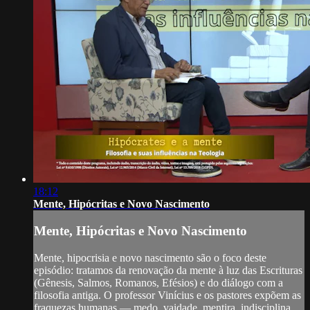
18:12
Mente, Hipócritas e Novo Nascimento
Mente, Hipócritas e Novo Nascimento
Mente, hipocrisia e novo nascimento são o foco deste
episódio: tratamos da renovação da mente à luz das Escrituras
(Gênesis, Salmos, Romanos, Efésios) e do diálogo com a
filosofia antiga. O professor Vinícius e os pastores expõem as
fraquezas humanas — medo, vaidade, mentira, indisciplina