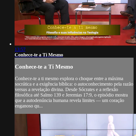
13:57
Conhece-te a Ti Mesmo
Conhece-te a Ti Mesmo
Conhece-te a ti mesmo explora o choque entre a máxima
socrática e a exigência bíblica: o autoconhecimento pela razão
versus a revelação divina. Desde Sócrates e a reflexão
filosófica até Salmo 139 e Jeremias 17:9, o episódio mostra
que a autodenúncia humana revela limites — um coração
enganoso qu...