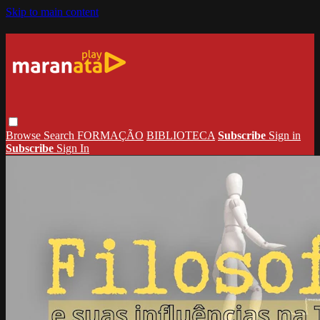
Skip to main content
Browse
Search
FORMAÇÃO
BIBLIOTECA
Subscribe
Sign in
Subscribe
Sign In