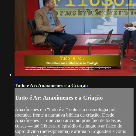
16:11
Tudo é Ar: Anaxímenes e a Criação
Tudo é Ar: Anaxímenes e a Criação
Anaxímenes e o “tudo é ar” coloca a cosmologia pré-
socrática frente à narrativa bíblica da criação. Desde
Anaxímenes — que via o ar como princípio de todas as
coisas — até Gênesis, o episódio distingue o ar físico do
sopro divino (nefes/pneuma) e afirma o Logos/Jesus como