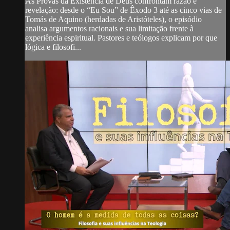
As Provas da Existência de Deus confrontam razão e
revelação: desde o “Eu Sou” de Êxodo 3 até as cinco vias de
Tomás de Aquino (herdadas de Aristóteles), o episódio
analisa argumentos racionais e sua limitação frente à
experiência espiritual. Pastores e teólogos explicam por que
lógica e filosofi...