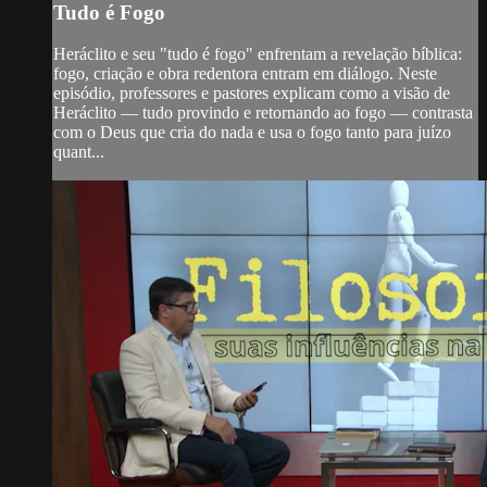
Tudo é Fogo
Heráclito e seu "tudo é fogo" enfrentam a revelação bíblica:
fogo, criação e obra redentora entram em diálogo. Neste
episódio, professores e pastores explicam como a visão de
Heráclito — tudo provindo e retornando ao fogo — contrasta
com o Deus que cria do nada e usa o fogo tanto para juízo
quant...