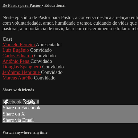
De Pastor para Pastor
•
Educational
Neste episódio de Pastor para Pastor, a conversa destaca a relação e
com voluntariedade, amor, humildade e temor, cuidando de vidas que 
pastoral, a importância de ouvir, falar com discernimento e tratar o r
Cast
Marcelo Ferreira
Apresentador
Luiz Eugênio
Convidado
Carlos Eduardo
Convidado
Antônio Pena
Convidado
Douglas Spanghero
Convidado
Jerônimo Henrique
Convidado
Marcus Aurélio
Convidado
Share with friends
Facebook
X
Email
Share on Facebook
Share on X
Share via Email
Watch anywhere, anytime