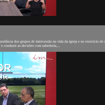
portância dos grupos de intercessão na vida da igreja e no exercício d
e conduzir as decisões com sabedoria,...