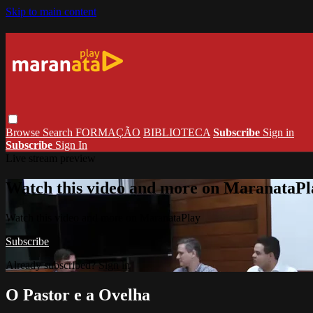
Skip to main content
Browse
Search
FORMAÇÃO
BIBLIOTECA
Subscribe
Sign in
Subscribe
Sign In
Live stream preview
Watch this video and more on MaranataPl
Watch this video and more on MaranataPlay
Subscribe
Already subscribed?
Sign in
O Pastor e a Ovelha