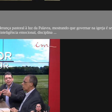
iderança pastoral à luz da Palavra, mostrando que governar na igreja é 
teligência emocional, disciplina ...