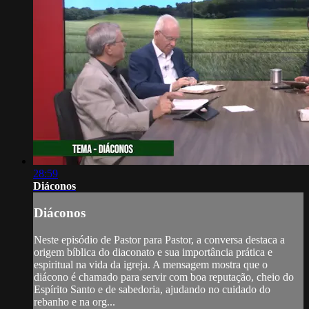
28:59
Diáconos
Diáconos
Neste episódio de Pastor para Pastor, a conversa destaca a
origem bíblica do diaconato e sua importância prática e
espiritual na vida da igreja. A mensagem mostra que o
diácono é chamado para servir com boa reputação, cheio do
Espírito Santo e de sabedoria, ajudando no cuidado do
rebanho e na org...