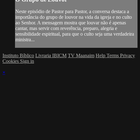
Neste episódio de Pastor para Pastor, a conversa destaca a
importância do grupo de louvor na vida da igreja e no culto
ao Senhor. A mensagem mostra que louvar não é apenas
cantar, mas servir com reverência, preparo, alegria e
sensibilidade espiritual, para que o culto seja uma verdadeira
ministra...
Instituto Bíblico
Livraria IBICM
TV Maanaim
Help
Terms
Privacy
Cookies
Sign in
×