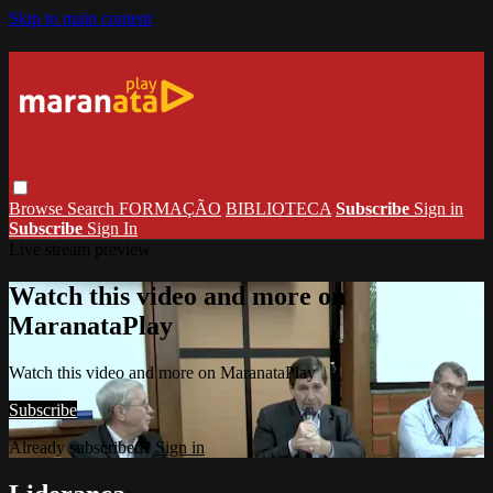
Skip to main content
Browse
Search
FORMAÇÃO
BIBLIOTECA
Subscribe
Sign in
Subscribe
Sign In
Live stream preview
Watch this video and more on
MaranataPlay
Watch this video and more on MaranataPlay
Subscribe
Already subscribed?
Sign in