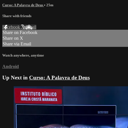
Curso: A Palavra de Deus
• 25m
Share with friends
Facebook
X
Email
Share on Facebook
Share on X
Share via Email
Watch anywhere, anytime
Android
Up Next in
Curso: A Palavra de Deus