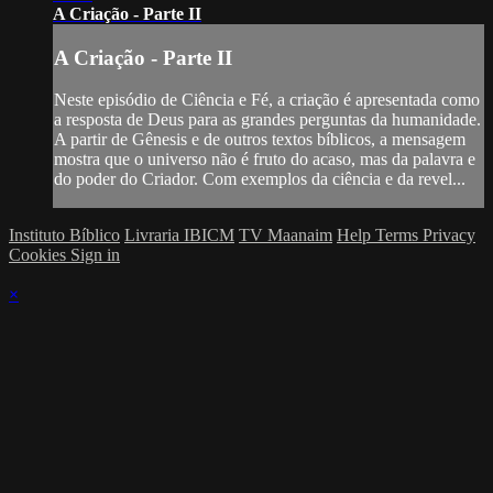
A Criação - Parte II
A Criação - Parte II
Neste episódio de Ciência e Fé, a criação é apresentada como
a resposta de Deus para as grandes perguntas da humanidade.
A partir de Gênesis e de outros textos bíblicos, a mensagem
mostra que o universo não é fruto do acaso, mas da palavra e
do poder do Criador. Com exemplos da ciência e da revel...
Instituto Bíblico
Livraria IBICM
TV Maanaim
Help
Terms
Privacy
Cookies
Sign in
×