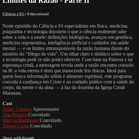
Limites da Razão - Parte II
Ciência e Fé
•
Educational
Neste episódio do Ciência e Fé especialistas em física, medicina,
psiquiatria e tecnologia discutem o que a ciência realmente sabe
sobre a vida e a morte: definições biológicas, avanços em genética,
medicina regenerativa, inteligência artificial e cuidados em saúde
mental — e os limites intransponíveis da razão humana diante do
mistério do “fôlego de vida”. Um olhar claro e didático sobre o que
a tecnologia pode (e não pode) oferecer. Com base na Palavra e na
esperança cristã, a mensagem revela onde a razão encontra consolo
na fé: a vida eterna é dom que transcende leis físicas. Ideal para
quem busca informação sólida e alimento espiritual, este programa
convida à confiança em Cristo e ao cuidado prático com a saúde do
corpo, da mente e da alma — à luz da doutrina da Igreja Cristã
Maranata.
Cast
Willer Campos
Apresentador
Ana Peixoto
Convidado
Marcos Rodrigues
Convidado
Thiago Costa
Convidado
Share with friends