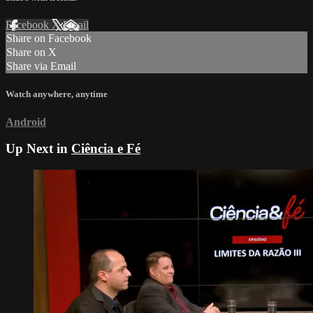
Facebook
X
Email
Share on Facebook
Share on X
Share via Email
Watch anywhere, anytime
Android
Up Next in
Ciência e Fé