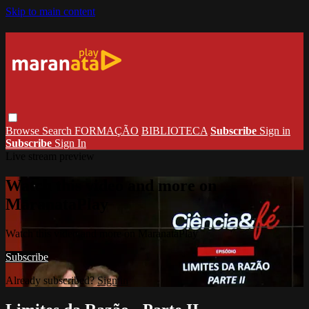
Skip to main content
Browse
Search
FORMAÇÃO
BIBLIOTECA
Subscribe
Sign in
Subscribe
Sign In
Live stream preview
Watch this video and more on
MaranataPlay
Watch this video and more on MaranataPlay
Subscribe
Already subscribed?
Sign in