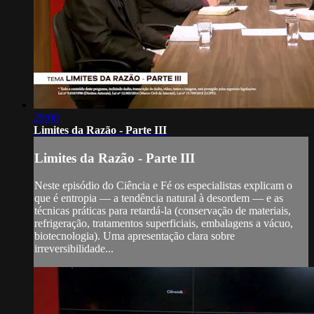
29:00
Limites da Razão - Parte III
Limites da Razão - Parte III
Neste episódio do Ciência e Fé os especialistas explicam o
que é entropia — a tendência natural à desordem — e as
técnicas práticas para retardá-la (conservação de materiais,
refrigeração, tratamentos superficiais, embalagens a vácuo,
biotecnologia). Uma apresentação clara sobre
irreversibilidade...