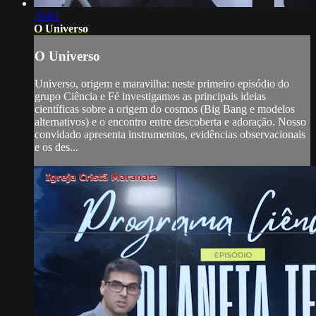
20:01
O Universo
O Universo
Universo, origem e maravilha: neste primeiro episódio do
grupo Ciência e Fé investigamos as principais ideias
científicas sobre a origem do cosmos (Big Bang e modelos
alternativos) e o encontro entre descoberta e adoração. Nosso
convidado apresenta instrumentos, evidências observacionais
e os des...