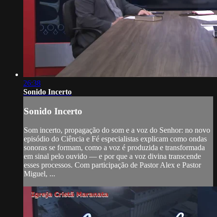
26:38
Sonido Incerto
Sonido Incerto
Som incerto, propagação do som e a voz do Senhor: no novo
episódio do Ciência e Fé especialistas explicam como ondas
sonoras se formam, como a voz é produzida e transformada
em sinal pelo ouvido — e por que a voz divina transcende
esses processos. Com participação de Pastor Alex e Pastor
Miguel, ...