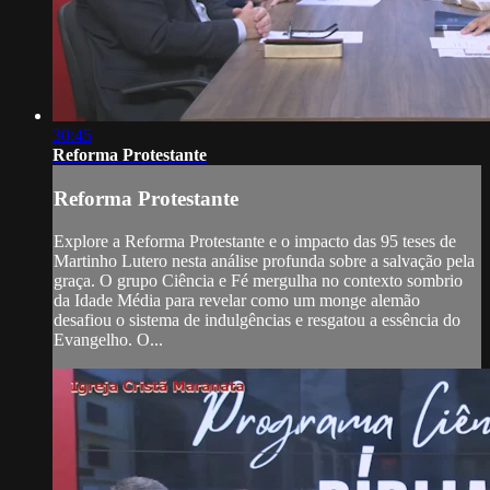
30:45
Reforma Protestante
Reforma Protestante
Explore a Reforma Protestante e o impacto das 95 teses de
Martinho Lutero nesta análise profunda sobre a salvação pela
graça. O grupo Ciência e Fé mergulha no contexto sombrio
da Idade Média para revelar como um monge alemão
desafiou o sistema de indulgências e resgatou a essência do
Evangelho. O...