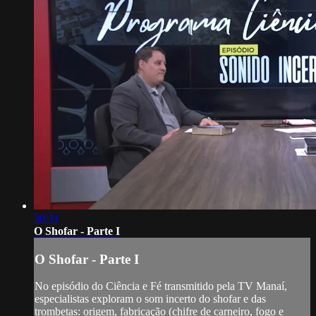
30:31
O Shofar - Parte I
O Shofar - Parte I
No episódio do Ciência e Fé transmitido pela TV Manaí,
especialistas exploram o som incerto do shofar e das
trombetas: origem, fabricação (chifre de carneiro, fogo e