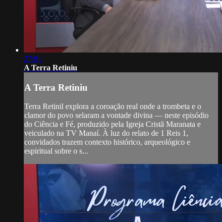
27:01
A Terra Retiniu
A Terra Retiniu
Terra Retinil explora a coroação real onde a trombeta e o
clamor do povo selaram a vontade divina — neste episódio
do Ciência e Fé, produzido pela Igreja Cristã Maranata e
veiculado na TV Manaí. À luz do relato de 1 Reis 1,
convidados trazem contexto histórico, arqueológico e
espiritual sobre o s...