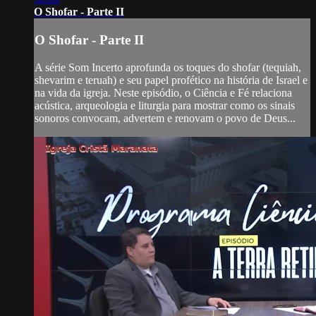
O Shofar - Parte II
O Shofar - Parte II
A série Som Incerto aprofunda os toques do shofar (tequiah,
shevarim e teruah) e seu papel profético na história de Israel e
na vida da igreja. Neste episódio, o Ciência e Fé relaciona
acústica, arqueologia e liturgia para mostrar como os sinais
sonoros convocam, advertem e renovam o povo de Deus...