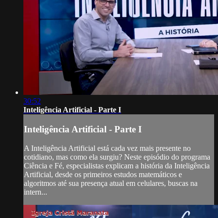
30:52
Inteligência Artificial - Parte I
Inteligência Artificial - Parte I
A Inteligência Artificial está cada vez mais presente no
cotidiano, mas como ela surgiu? Neste episódio do programa
Ciência e Fé, especialistas explicam a história da Inteligência
Artificial, desde os primeiros estudos matemáticos e
algoritmos até sua presença atual em celulares, buscas na
intern...