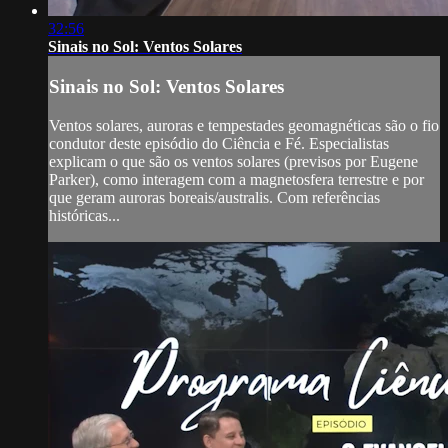
32:56
Sinais no Sol: Ventos Solares
Sinais no Sol: Ventos Solares
Ventos solares, auroras e tempestades geomagnéticas são o fio
condutor deste episódio do Ciência e Fé. Especialistas
explicam o que são os ventos solares (previsos por Eugene
Parker), como interagem com a magnetosfera terrestre e por
que geram auroras boreais/australis. Com referências
históricas...