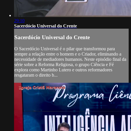
29:10
Sacerdócio Universal do Crente
Sacerdócio Universal do Crente
O Sacerdócio Universal é o pilar que transformou para
sempre a relação entre o homem e o Criador, eliminando a
necessidade de mediadores humanos. Neste episódio final da
série sobre a Reforma Religiosa, o grupo Ciência e Fé
explora como Martinho Lutero e outros reformadores
resgataram o direito b...