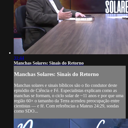
31:44
Manchas Solares: Sinais do Retorno
Manchas Solares: Sinais do Retorno
Manchas solares e sinais bíblicos são o fio condutor deste
episódio de Ciência e Fé. Especialistas explicam como as
manchas se formam, o ciclo solar de ~11 anos e por que uma
região 60× o tamanho da Terra acendeu preocupação entre
cientistas — e fé. Com referências a Mateus 24:29, sondas
como SDO...