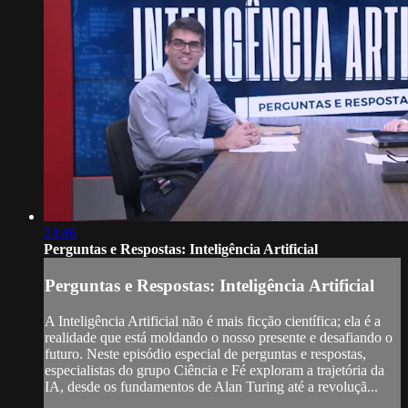
24:46
Perguntas e Respostas: Inteligência Artificial
Perguntas e Respostas: Inteligência Artificial
A Inteligência Artificial não é mais ficção científica; ela é a
realidade que está moldando o nosso presente e desafiando o
futuro. Neste episódio especial de perguntas e respostas,
especialistas do grupo Ciência e Fé exploram a trajetória da
IA, desde os fundamentos de Alan Turing até a revoluçã...