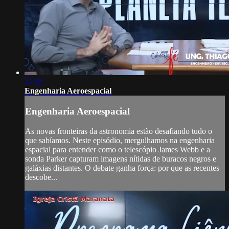
21:32
Engenharia Aeroespacial
Engenharia Aeroespacial
As novas fronteiras da astronomia estão desafiando tudo o
que sabíamos. Neste episódio, mergulhamos na engenharia
espacial para entender como o telescópio James Webb e a
sonda Parker capturam imagens nítidas de buracos negros e
galáxias distantes. O debate ganha força: por que as recentes
descobe...