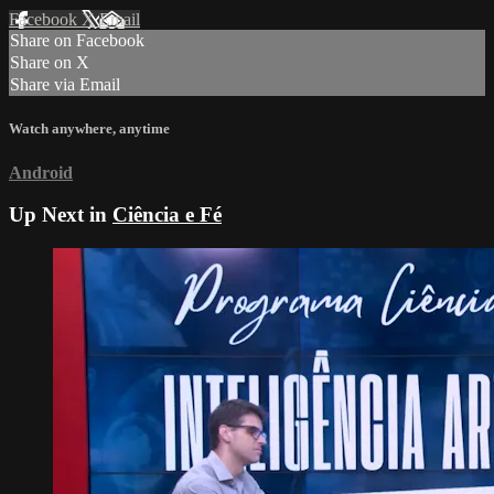
Facebook
X
Email
Share on Facebook
Share on X
Share via Email
Watch anywhere, anytime
Android
Up Next in
Ciência e Fé