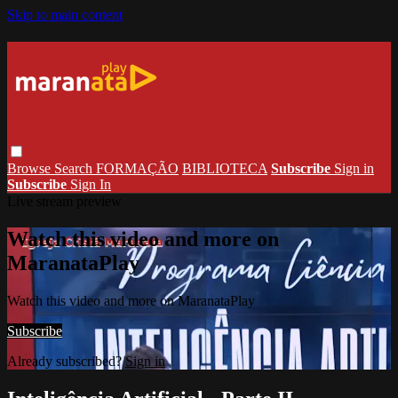
Skip to main content
Browse
Search
FORMAÇÃO
BIBLIOTECA
Subscribe
Sign in
Subscribe
Sign In
Live stream preview
Watch this video and more on
MaranataPlay
Watch this video and more on MaranataPlay
Subscribe
Already subscribed?
Sign in