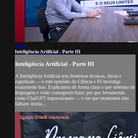
31:58
Inteligência Artificial - Parte III
Inteligência Artificial - Parte III
A Inteligência Artificial tem fronteiras técnicas, éticas e
espirituais — e este episódio do Ciência e Fé investiga
exatamente isso. Explicamos de forma clara o que sistemas de
linguagem e visão conseguem fazer, por que ferramentas
como ChatGPT impressionam — e em que momentos elas
falham: ironia...