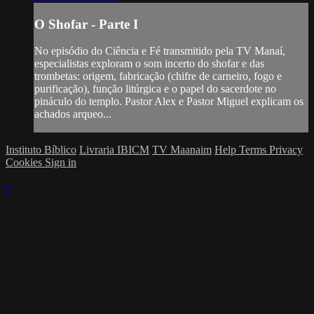
O Shofar - Parte I
No episódio do Ciência e Fé transmitido pela TV Manaí,
especialistas exploram o som incerto do shofar e das
trombetas: origem, fabricação (chifre de carneiro, fogo e
purificação), função litúrgica e o papel do sacerdote no
pináculo do templo. Pastor Alex e Pastor Miguel explicam os
achados arqueo...
Instituto Bíblico
Livraria IBICM
TV Maanaim
Help
Terms
Privacy
Cookies
Sign in
×