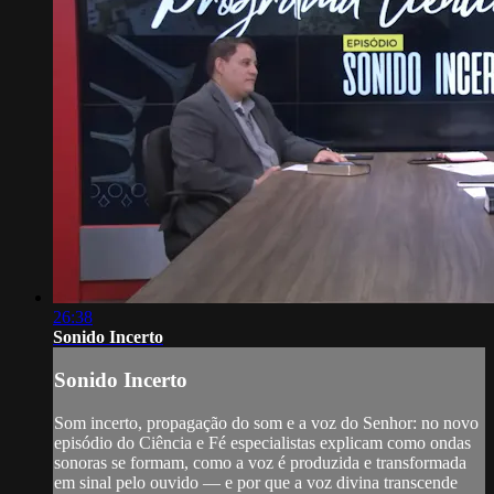
26:38
Sonido Incerto
Sonido Incerto
Som incerto, propagação do som e a voz do Senhor: no novo
episódio do Ciência e Fé especialistas explicam como ondas
sonoras se formam, como a voz é produzida e transformada
em sinal pelo ouvido — e por que a voz divina transcende