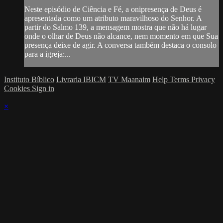
Neste episódio de Ciência e Fé, a onipresença de Deus é
apresentada como um atributo maravilhoso do Senhor. A
partir do Salmo 139, a mensagem mostra que não há lugar
onde o olhar de Deus não alcance, nem momento em que Sua
presença deixe de agir. A conversa também destaca o consolo
para a igreja:...
Instituto Bíblico
Livraria IBICM
TV Maanaim
Help
Terms
Privacy
Cookies
Sign in
×