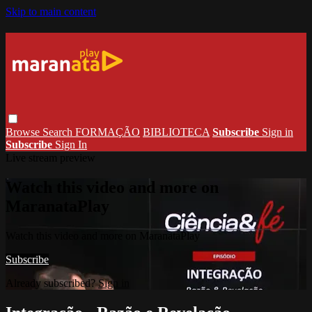
Skip to main content
Browse
Search
FORMAÇÃO
BIBLIOTECA
Subscribe
Sign in
Subscribe
Sign In
Live stream preview
Watch this video and more on
MaranataPlay
Watch this video and more on MaranataPlay
Subscribe
Already subscribed?
Sign in