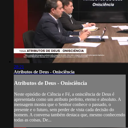
28:21
Atributos de Deus - Onisciência
Atributos de Deus - Onisciência
Neste episódio de Ciência e Fé, a onisciência de Deus é
apresentada como um atributo perfeito, eterno e absoluto. A
mensagem mostra que o Senhor conhece o passado, o
presente e o futuro, sem perder de vista cada decisão do
homem. A conversa também destaca que, mesmo conhecendo
todas as coisas, De...