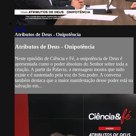
27:30
Atributos de Deus - Onipotência
Atributos de Deus - Onipotência
Neste episódio de Ciência e Fé, a onipotência de Deus é
apresentada como o poder absoluto do Senhor sobre toda a
criação. A partir da Palavra, a mensagem mostra que tudo
existe e é sustentado pela voz do Seu poder. A conversa
também destaca que a maior manifestação desse poder está na
salvação em...