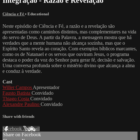
Integração - Razão e Revelação
Ciência e Fé
•
Educational
Neste episódio de Ciência e Fé, a razão e a revelação são
apresentadas como caminhos distintos, mas complementares na vida
do servo de Deus. A partir da Palavra, a mensagem mostra que há
verdades que a mente humana não alcança sozinha, mas que o
Espírito Santo revela ao coração. Com exemplos bíblicos marcantes,
como os de Natanael e os servos que ouviram Jesus, o programa
destaca o poder da voz do Senhor para gerar fé, decisão e salvação.
Uma conversa profunda sobre o mistério divino que alcança a alma
e conduz à verdade.
Cast
Willer Campos
Apresentador
Fausto Batista
Convidado
Thiago Costa
Convidado
Alexandre Paulino
Convidado
Share with friends
Facebook
X
Email
Share on Facebook