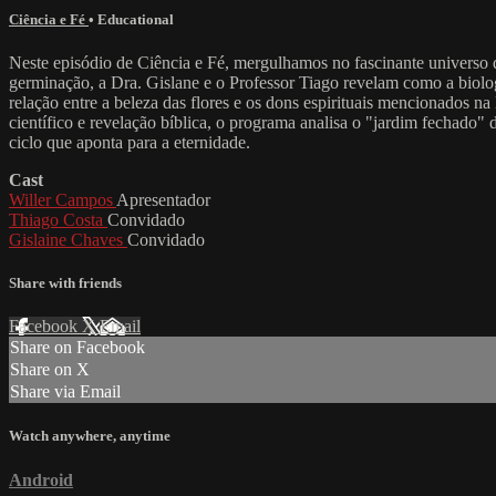
Ciência e Fé
•
Educational
Neste episódio de Ciência e Fé, mergulhamos no fascinante universo 
germinação, a Dra. Gislane e o Professor Tiago revelam como a biologi
relação entre a beleza das flores e os dons espirituais mencionados n
científico e revelação bíblica, o programa analisa o "jardim fechado"
ciclo que aponta para a eternidade.
Cast
Willer Campos
Apresentador
Thiago Costa
Convidado
Gislaine Chaves
Convidado
Share with friends
Facebook
X
Email
Share on Facebook
Share on X
Share via Email
Watch anywhere, anytime
Android