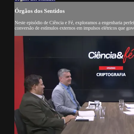
Órgãos dos Sentidos
Neste episódio de Ciência e Fé, exploramos a engenharia perfei
conversão de estímulos externos em impulsos elétricos que gov