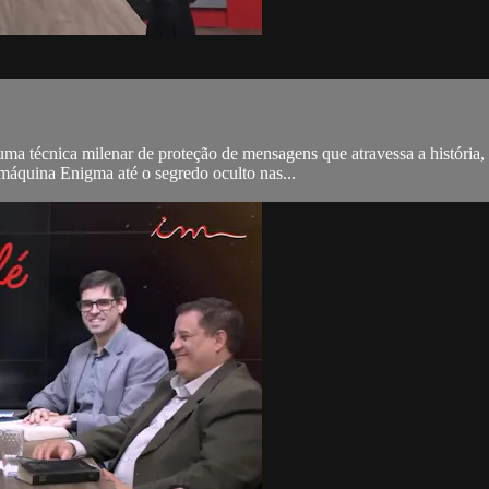
uma técnica milenar de proteção de mensagens que atravessa a história, 
 máquina Enigma até o segredo oculto nas...