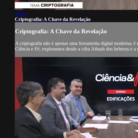
35:24
Criptografia: A Chave da Revelação
Criptografia: A Chave da Revelação
A criptografia não é apenas uma ferramenta digital moderna; é 
Ciência e Fé, exploramos desde a cifra Atbash dos hebreus e a