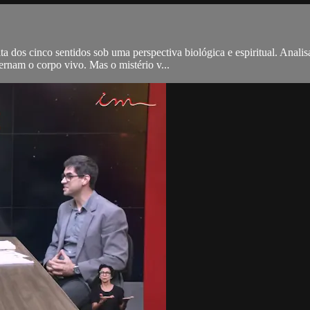
ta dos cinco sentidos sob uma perspectiva biológica e espiritual. Anal
ernam o corpo vivo. Mas o mistério v...