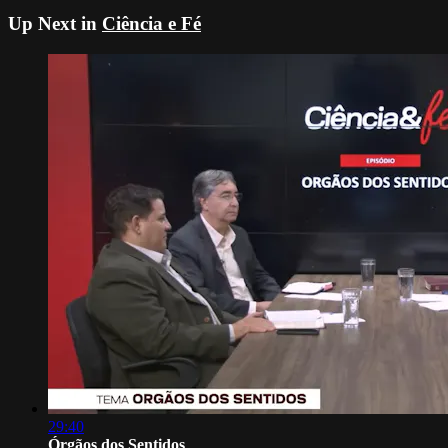
Up Next in
Ciência e Fé
29:40
Órgãos dos Sentidos