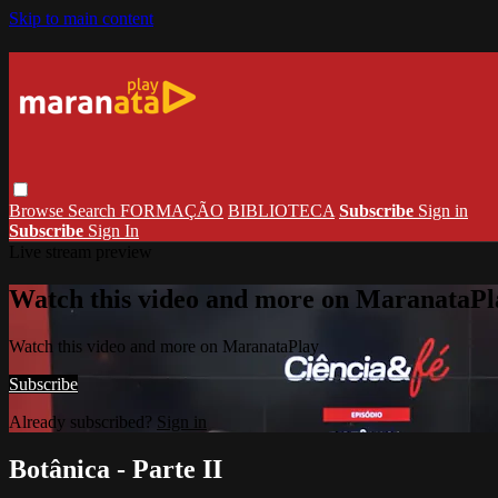
Skip to main content
Browse
Search
FORMAÇÃO
BIBLIOTECA
Subscribe
Sign in
Subscribe
Sign In
Live stream preview
Watch this video and more on MaranataPl
Watch this video and more on MaranataPlay
Subscribe
Already subscribed?
Sign in
Botânica - Parte II