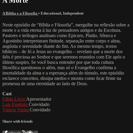
A Morte
A Bíblia e a Filosofia
•
Educational
,
Independent
Neste episódio de “Bíblia e Filosofia”, mergulhe na reflexão sobre a
morte e a vida eterna à luz de pensadores antigos e da Escritura.
Pastores e teólogos analisam como Epicuro, Platão, Sêneca e
Agostinho interpretaram finitude, separação entre corpo e alma,
angústia e serenidade diante do fim. Ao mesmo tempo, textos
bíblicos – de Jó a Jesus no evangelho – revelam que a morte dos
ﬁéis é preciosa ao Senhor e que seremos reunidos com Ele após o
último suspiro. Se você busca entender por que toda cultura
filosófica questionou o além, mas só o Evangelho confirma a
imortalidade da alma e a esperança além do túmulo, este episódio
esclarece conceitos, dissipa medos e mostra como ﬁcar firme na
promessa de uma eternidade ao lado de Deus.
Cast
Fábio Lúcio
Apresentador
Luis Eugênio
Convidado
Vinício Vieira
Convidado
Share with friends
Facebook
X
Email