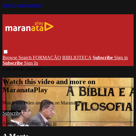
Skip to main content
Browse
Search
FORMAÇÃO
BIBLIOTECA
Subscribe
Sign in
Subscribe
Sign In
Live stream preview
Watch this video and more on
MaranataPlay
Watch this video and more on MaranataPlay
Subscribe
Already subscribed?
Sign in