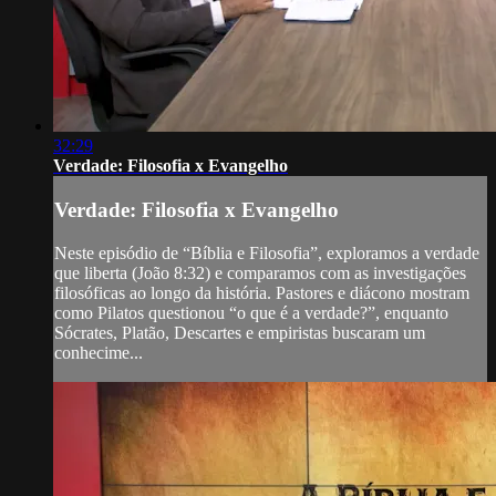
32:29
Verdade: Filosofia x Evangelho
Verdade: Filosofia x Evangelho
Neste episódio de “Bíblia e Filosofia”, exploramos a verdade
que liberta (João 8:32) e comparamos com as investigações
filosóficas ao longo da história. Pastores e diácono mostram
como Pilatos questionou “o que é a verdade?”, enquanto
Sócrates, Platão, Descartes e empiristas buscaram um
conhecime...