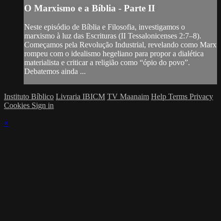
O Marxismo e a Bíblia - Parte II
Neste episódio de Bíblia e Filosofia, investigamos o
marxismo à luz das Escrituras (II Tessalonicenses 2:7–8).
Começamos pela Revolução Industrial, revelando como Marx
rompeu com o idealismo hegeliano para propor a dialética
materialista e criticar a religião como “ópio do povo”.
Debatemos ainda ...
Instituto Bíblico
Livraria IBICM
TV Maanaim
Help
Terms
Privacy
Cookies
Sign in
×