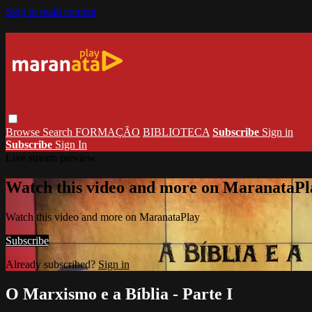
Skip to main content
Browse
Search
FORMAÇÃO
BIBLIOTECA
Subscribe
Sign in
Subscribe
Sign In
Live stream preview
Watch this video and more on MaranataPl
Watch this video and more on MaranataPlay
Subscribe
Already subscribed?
Sign in
O Marxismo e a Bíblia - Parte I