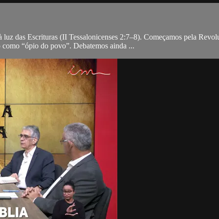
 à luz das Escrituras (II Tessalonicenses 2:7–8). Começamos pela Rev
gião como “ópio do povo”. Debatemos ainda ...