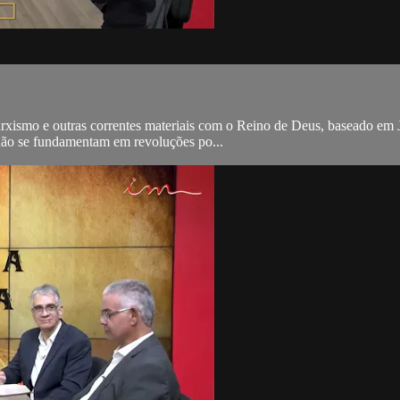
arxismo e outras correntes materiais com o Reino de Deus, baseado em 
o não se fundamentam em revoluções po...