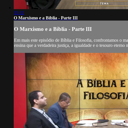
33:12
O Marxismo e a Bíblia - Parte III
O Marxismo e a Bíblia - Parte III
Em mais este episódio de Bíblia e Filosofia, confrontamos o m
ensina que a verdadeira justiça, a igualdade e o tesouro etern