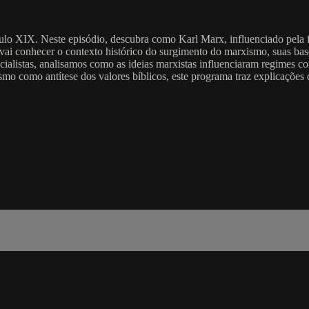
culo XIX. Neste episódio, descubra como Karl Marx, influenciado pela f
ê vai conhecer o contexto histórico do surgimento do marxismo, suas ba
ialistas, analisamos como as ideias marxistas influenciaram regimes com
 como antítese dos valores bíblicos, este programa traz explicações d