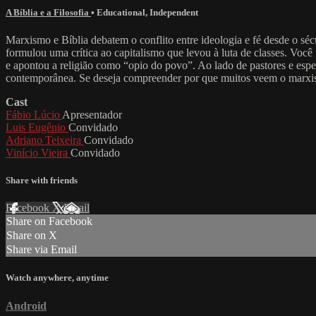
A Bíblia e a Filosofia
•
Educational
,
Independent
Marxismo e Bíblia debatem o conflito entre ideologia e fé desde o sé
formulou uma crítica ao capitalismo que levou à luta de classes. Voc
e apontou a religião como “opio do povo”. Ao lado de pastores e espec
contemporânea. Se deseja compreender por que muitos veem o marxismo
Cast
Fábio Lúcio
Apresentador
Luis Eugênio
Convidado
Adriano Teixeira
Convidado
Vinício Vieira
Convidado
Share with friends
Facebook
X
Email
Share on Facebook
Share on X
Share via Email
Watch anywhere, anytime
Android