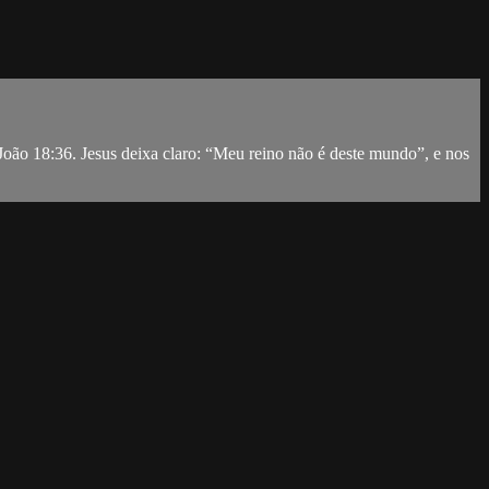
João 18:36. Jesus deixa claro: “Meu reino não é deste mundo”, e nos