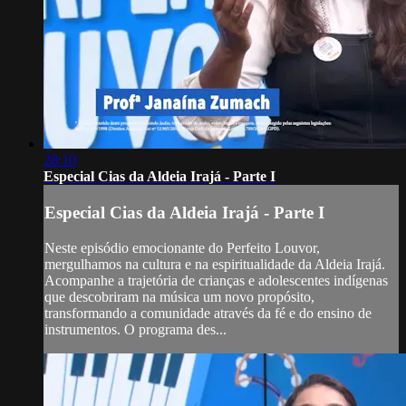
28:10
Especial Cias da Aldeia Irajá - Parte I
Especial Cias da Aldeia Irajá - Parte I
Neste episódio emocionante do Perfeito Louvor,
mergulhamos na cultura e na espiritualidade da Aldeia Irajá.
Acompanhe a trajetória de crianças e adolescentes indígenas
que descobriram na música um novo propósito,
transformando a comunidade através da fé e do ensino de
instrumentos. O programa des...