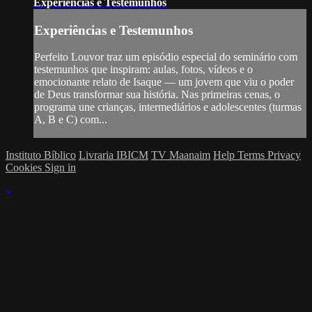
Experiências e Testemunhos
Experiências e Testemunhos
Perfeito Louvor traz um episódio especial do seminário com
testemunhos que inspiram: aulas, fotos, vídeos e o
emocionante relato de Isaque — um jovem que viu o poder
de Deus transformar sua história. Nas primeiras cenas, o
programa une crianças, intermediários e adolescentes (turmas
A, B e C) com...
Instituto Bíblico
Livraria IBICM
TV Maanaim
Help
Terms
Privacy
Cookies
Sign in
×