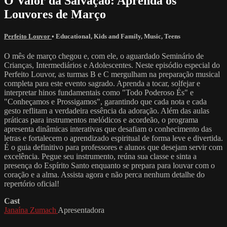
O Valor da Salvação: Aprenda os
Louvores de Março
Perfeito Louvor
•
Educational
,
Kids and Family
,
Music
,
Teens
O mês de março chegou e, com ele, o aguardado Seminário de
Crianças, Intermediários e Adolescentes. Neste episódio especial do
Perfeito Louvor, as turmas B e C mergulham na preparação musical
completa para este evento sagrado. Aprenda a tocar, solfejar e
interpretar hinos fundamentais como "Todo Poderoso És" e
"Conheçamos e Prossigamos", garantindo que cada nota e cada
gesto reflitam a verdadeira essência da adoração. Além das aulas
práticas para instrumentos melódicos e acordeão, o programa
apresenta dinâmicas interativas que desafiam o conhecimento das
letras e fortalecem o aprendizado espiritual de forma leve e divertida.
É o guia definitivo para professores e alunos que desejam servir com
excelência. Pegue seu instrumento, reúna sua classe e sinta a
presença do Espírito Santo enquanto se prepara para louvar com o
coração e a alma. Assista agora e não perca nenhum detalhe do
repertório oficial!
Cast
Janaína Zumach
Apresentadora