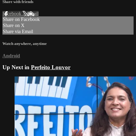
Share with friends
Facebook
X
Email
Share on Facebook
Share on X
Share via Email
Watch anywhere, anytime
Android
Up Next in
Perfeito Louvor