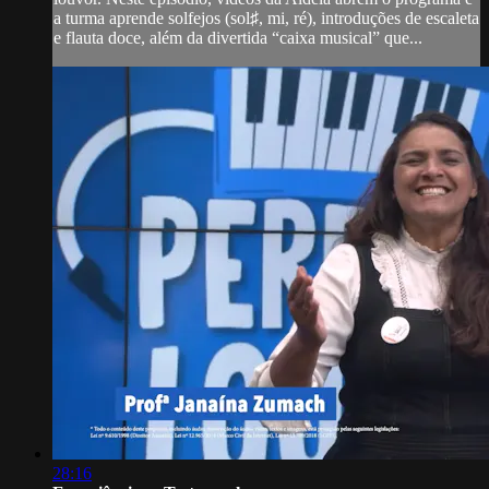
a turma aprende solfejos (sol♯, mi, ré), introduções de escaleta
e flauta doce, além da divertida “caixa musical” que...
28:16