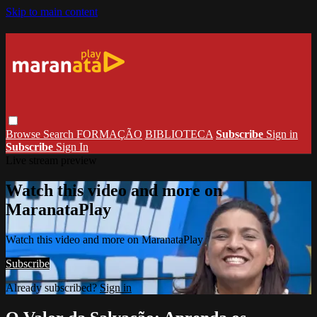
Skip to main content
Browse
Search
FORMAÇÃO
BIBLIOTECA
Subscribe
Sign in
Subscribe
Sign In
Live stream preview
Watch this video and more on
MaranataPlay
Watch this video and more on MaranataPlay
Subscribe
Already subscribed?
Sign in