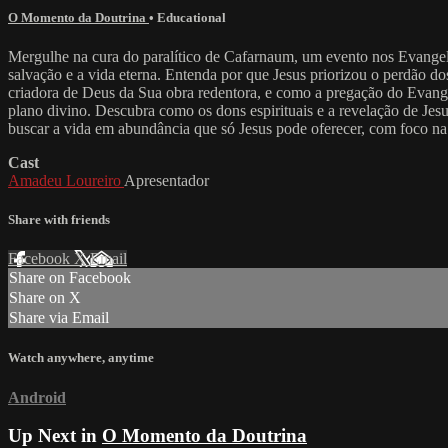
O Momento da Doutrina
•
Educational
Mergulhe na cura do paralítico de Cafarnaum, um evento nos Evangelho
salvação e a vida eterna. Entenda por que Jesus priorizou o perdão d
criadora de Deus da Sua obra redentora, e como a pregação do Evange
plano divino. Descubra como os dons espirituais e a revelação de Jesu
buscar a vida em abundância que só Jesus pode oferecer, com foco na
Cast
Amadeu Loureiro
Apresentador
Share with friends
Facebook
X
Email
Share on Facebook
Share on X
Share via Email
Watch anywhere, anytime
Android
Up Next in
O Momento da Doutrina