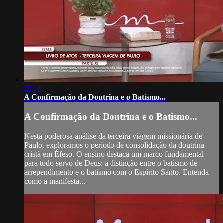
25:11
A Confirmação da Doutrina e o Batismo...
A Confirmação da Doutrina e o Batismo...
Nesta poderosa análise da terceira viagem missionária de
Paulo, exploramos o período de consolidação da doutrina
cristã em Éfeso. O ensino destaca um marco fundamental
para todo servo de Deus: a distinção entre o batismo de
arrependimento e o batismo com o Espírito Santo. Entenda
como a manifesta...