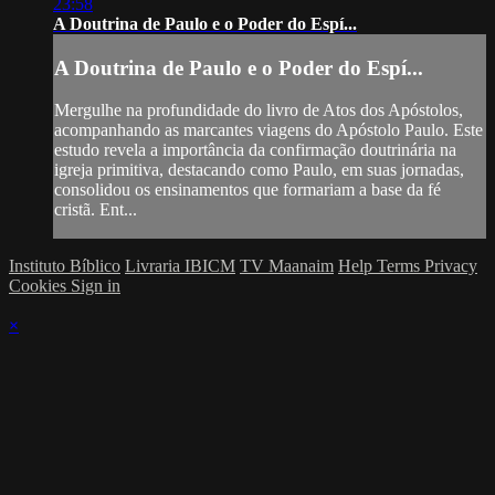
23:58
A Doutrina de Paulo e o Poder do Espí...
A Doutrina de Paulo e o Poder do Espí...
Mergulhe na profundidade do livro de Atos dos Apóstolos,
acompanhando as marcantes viagens do Apóstolo Paulo. Este
estudo revela a importância da confirmação doutrinária na
igreja primitiva, destacando como Paulo, em suas jornadas,
consolidou os ensinamentos que formariam a base da fé
cristã. Ent...
Instituto Bíblico
Livraria IBICM
TV Maanaim
Help
Terms
Privacy
Cookies
Sign in
×