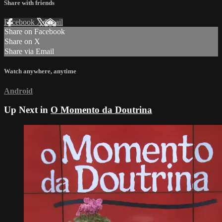
Share with friends
Facebook
X
Email
Share on Facebook
Share on X
Share via Email
Watch anywhere, anytime
Android
Up Next in
O Momento da Doutrina