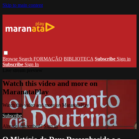
Skip to main content
Browse
Search
FORMAÇÃO
BIBLIOTECA
Subscribe
Sign in
Subscribe
Sign In
Live stream preview
Watch this video and more on
MaranataPlay
Watch this video and more on MaranataPlay
Subscribe
Already subscribed?
Sign in