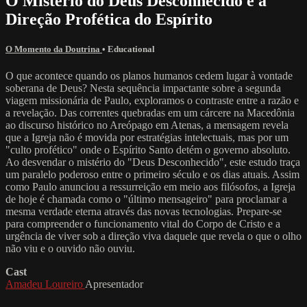
O Mistério do Deus Desconhecido e a
Direção Profética do Espírito
O Momento da Doutrina
•
Educational
O que acontece quando os planos humanos cedem lugar à vontade
soberana de Deus? Nesta sequência impactante sobre a segunda
viagem missionária de Paulo, exploramos o contraste entre a razão e
a revelação. Das correntes quebradas em um cárcere na Macedônia
ao discurso histórico no Areópago em Atenas, a mensagem revela
que a Igreja não é movida por estratégias intelectuais, mas por um
"culto profético" onde o Espírito Santo detém o governo absoluto.
Ao desvendar o mistério do "Deus Desconhecido", este estudo traça
um paralelo poderoso entre o primeiro século e os dias atuais. Assim
como Paulo anunciou a ressurreição em meio aos filósofos, a Igreja
de hoje é chamada como o "último mensageiro" para proclamar a
mesma verdade eterna através das novas tecnologias. Prepare-se
para compreender o funcionamento vital do Corpo de Cristo e a
urgência de viver sob a direção viva daquele que revela o que o olho
não viu e o ouvido não ouviu.
Cast
Amadeu Loureiro
Apresentador