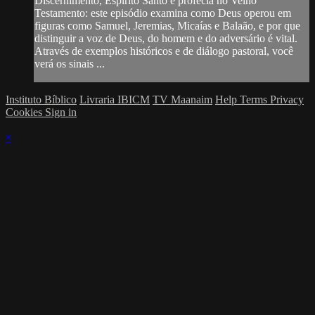
Discernimento, Espírito Santo e profecia no Velho
Testamento: este episódio examina como Deus operou em
figuras como Samuel, Jeremias, Micaías e Balaão, e por que
distinguir a voz de Deus, do homem e do adversário é vital.
Através de exemplos históricos e de diálogo pastoral, você
verá os sinais ...
Instituto Bíblico
Livraria IBICM
TV Maanaim
Help
Terms
Privacy
Cookies
Sign in
×