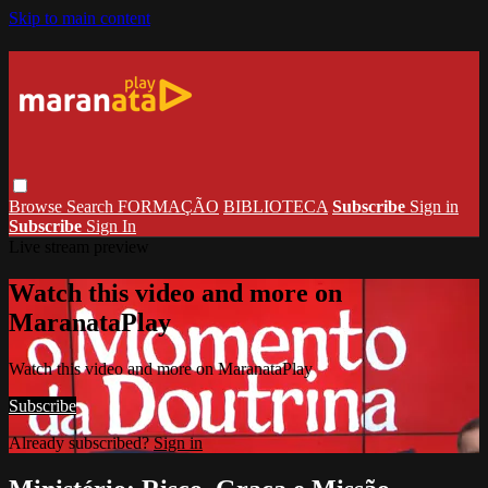
Skip to main content
Browse
Search
FORMAÇÃO
BIBLIOTECA
Subscribe
Sign in
Subscribe
Sign In
Live stream preview
Watch this video and more on
MaranataPlay
Watch this video and more on MaranataPlay
Subscribe
Already subscribed?
Sign in