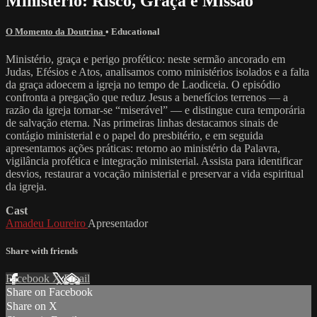
Ministério: Risco, Graça e Missão
O Momento da Doutrina
•
Educational
Ministério, graça e perigo profético: neste sermão ancorado em
Judas, Efésios e Atos, analisamos como ministérios isolados e a falta
da graça adoecem a igreja no tempo de Laodiceia. O episódio
confronta a pregação que reduz Jesus a benefícios terrenos — a
razão da igreja tornar-se “miserável” — e distingue cura temporária
de salvação eterna. Nas primeiras linhas destacamos sinais de
contágio ministerial e o papel do presbitério, e em seguida
apresentamos ações práticas: retorno ao ministério da Palavra,
vigilância profética e integração ministerial. Assista para identificar
desvios, restaurar a vocação ministerial e preservar a vida espiritual
da igreja.
Cast
Amadeu Loureiro
Apresentador
Share with friends
Facebook
X
Email
Share on Facebook
Share on X