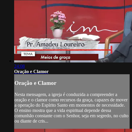
24:08
Oração e Clamor
Oração e Clamor
Nesta mensagem, a igreja é conduzida a compreender a
oração e o clamor como recursos da graça, capazes de mover
a operação do Espírito Santo em momentos de necessidade.
O ensino mostra que a vida espiritual depende dessa
comunhão constante com o Senhor, seja em segredo, no culto
ou diante de cris...