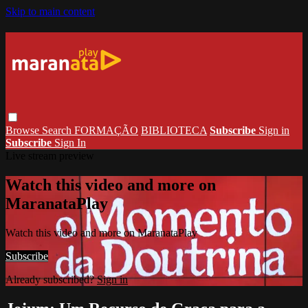
Skip to main content
Browse
Search
FORMAÇÃO
BIBLIOTECA
Subscribe
Sign in
Subscribe
Sign In
Live stream preview
Watch this video and more on
MaranataPlay
Watch this video and more on MaranataPlay
Subscribe
Already subscribed?
Sign in