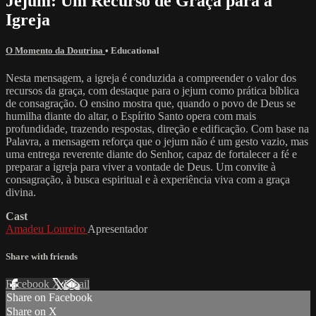
Jejum: Um Recurso de Graça para a
Igreja
O Momento da Doutrina
•
Educational
Nesta mensagem, a igreja é conduzida a compreender o valor dos
recursos da graça, com destaque para o jejum como prática bíblica
de consagração. O ensino mostra que, quando o povo de Deus se
humilha diante do altar, o Espírito Santo opera com mais
profundidade, trazendo respostas, direção e edificação. Com base na
Palavra, a mensagem reforça que o jejum não é um gesto vazio, mas
uma entrega reverente diante do Senhor, capaz de fortalecer a fé e
preparar a igreja para viver a vontade de Deus. Um convite à
consagração, à busca espiritual e à experiência viva com a graça
divina.
Cast
Amadeu Loureiro
Apresentador
Share with friends
Facebook
X
Email
Share on Facebook
Share on X