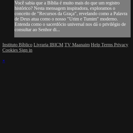
Você sabia que a Bíblia é muito mais do que um registro
histórico? Nesta mensagem inspiradora, exploramos o
conceito de "Recursos da Graça", revelando como a Palavra
de Deus atua como o nosso "Urim e Tumim" moderno.
Entenda como o sacerdócio universal nos dá o privilégio de
consultar ao Senhor di...
Instituto Bíblico
Livraria IBICM
TV Maanaim
Help
Terms
Privacy
Cookies
Sign in
×