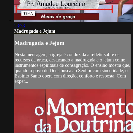
23:33
Madrugada e Jejum
Madrugada e Jejum
Nesta mensagem, a igreja é conduzida a refletir sobre os
recursos da graça, destacando a madrugada e o jejum como
instrumentos espirituais de consagração. O ensino mostra que,
quando o povo de Deus busca ao Senhor com sinceridade, o
Espírito Santo opera com direção, conforto e resposta. Com
exper...