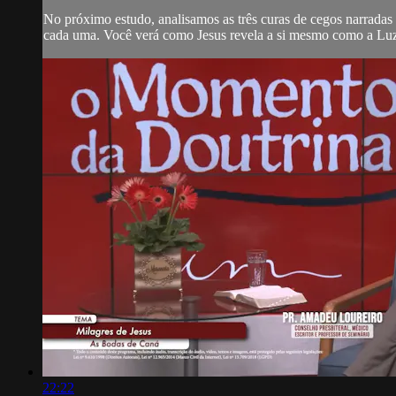
No próximo estudo, analisamos as três curas de cegos narrada
cada uma. Você verá como Jesus revela a si mesmo como a Luz 
22:22