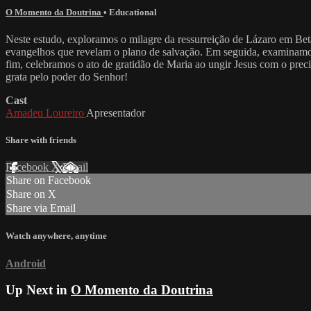
O Momento da Doutrina
•
Educational
Neste estudo, exploramos o milagre da ressurreição de Lázaro em Betâ
evangelhos que revelam o plano de salvação. Em seguida, examinamos o
fim, celebramos o ato de gratidão de Maria ao ungir Jesus com o prec
grata pelo poder do Senhor!
Cast
Amadeu Loureiro
Apresentador
Share with friends
Facebook
X
Email
Share on Facebook
Share on X
Share via Email
Watch anywhere, anytime
Android
Up Next in
O Momento da Doutrina