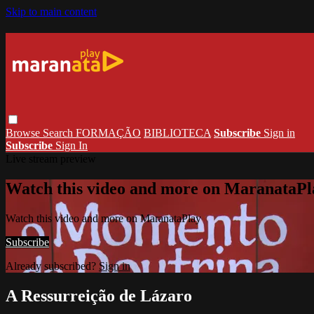
Skip to main content
Browse
Search
FORMAÇÃO
BIBLIOTECA
Subscribe
Sign in
Subscribe
Sign In
Live stream preview
Watch this video and more on MaranataPl
Watch this video and more on MaranataPlay
Subscribe
Already subscribed?
Sign in
A Ressurreição de Lázaro