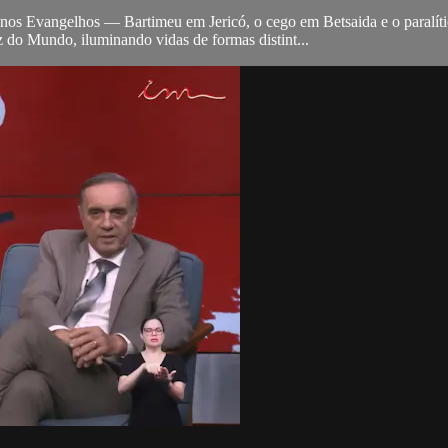
s nos Evangelhos — Bartimeu em Jericó, o cego em Betsaida e o paralít
do Mundo, iluminando vidas de formas distint...