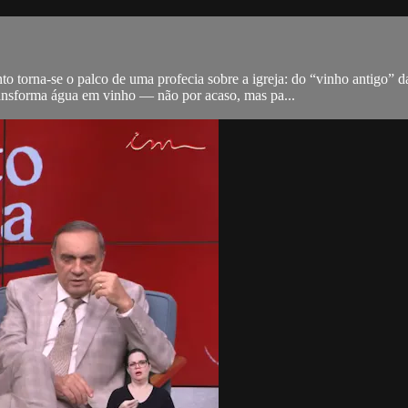
 torna‑se o palco de uma profecia sobre a igreja: do “vinho antigo” da 
ansforma água em vinho — não por acaso, mas pa...