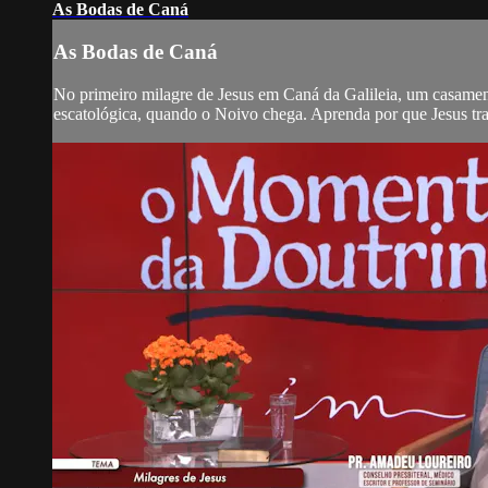
As Bodas de Caná
As Bodas de Caná
No primeiro milagre de Jesus em Caná da Galileia, um casamento
escatológica, quando o Noivo chega. Aprenda por que Jesus tr