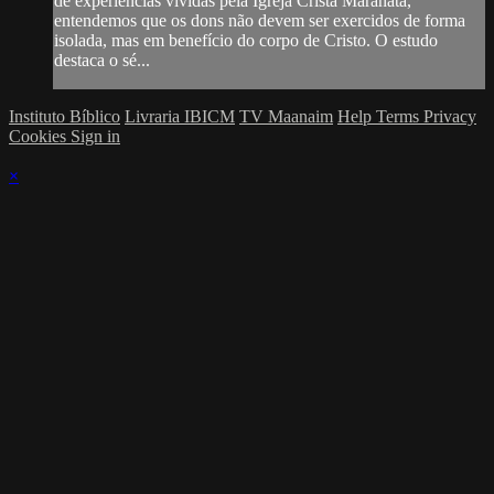
de experiências vividas pela Igreja Cristã Maranata,
entendemos que os dons não devem ser exercidos de forma
isolada, mas em benefício do corpo de Cristo. O estudo
destaca o sé...
Instituto Bíblico
Livraria IBICM
TV Maanaim
Help
Terms
Privacy
Cookies
Sign in
×