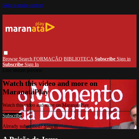
Skip to main content
Browse
Search
FORMAÇÃO
BIBLIOTECA
Subscribe
Sign in
Subscribe
Sign In
Live stream preview
Watch this video and more on
MaranataPlay
Watch this video and more on MaranataPlay
Subscribe
Already subscribed?
Sign in