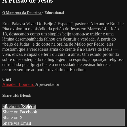
A Prisão de Jesus
O Momento da Doutrina
•
Educational
Em “Palavra Viva: Do Beijo à Espada”, pastores Alexandre Brasil e
Pita exploram o episódio da prisão de Jesus em Marcos 14 e João
18, destacando como um simples beijo tornou-se traidor e uma
lâmina desembainhada falhou em destruir a verdade. A partir do
“beijo de Judas” e do corte na orelha de Malco por Pedro, eles
mostram que a verdadeira arma do crente é a Palavra de Deus —
viva, eficaz e capaz de ferir ou curar a alma. Um estudo profundo
sobre o uso adequado da linguagem no espírito, a oposição religiosa
enfrentada pela Igreja fiel e a necessidade de ensinar líderes a
recorrer sempre ao poder revelado da Escritura
Cast
Amadeu Loureiro
Apresentador
Share with friends
Facebook
X
Email
Share on Facebook
Share on X
Share via Email