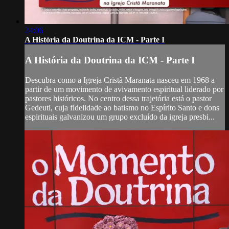
24:06
A História da Doutrina da ICM - Parte I
A História da Doutrina da ICM - Parte I
Descubra como a Igreja Cristã Maranata nasceu em 1968 a
partir de um movimento de avivamento espiritual liderado por
pastores históricos. No centro dessa trajetória está o pastor
Gedeuti, cuja fidelidade ao batismo no Espírito Santo e dons
espirituais galvanizou um grupo excluído da igreja presbi...