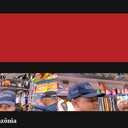
ay
azônia