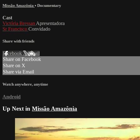
Missão Amazônia
•
Documentary
Cast
Victória Bressan
Apresentadora
Sr Francisco
Convidado
Share with friends
Facebook
X
Email
Share on Facebook
Share on X
Share via Email
Watch anywhere, anytime
Android
Up Next in
Missão Amazônia