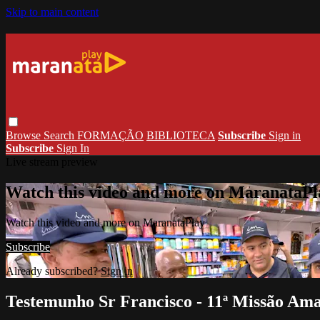
Skip to main content
Browse
Search
FORMAÇÃO
BIBLIOTECA
Subscribe
Sign in
Subscribe
Sign In
Live stream preview
Watch this video and more on MaranataPl
Watch this video and more on MaranataPlay
Subscribe
Already subscribed?
Sign in
Testemunho Sr Francisco - 11ª Missão Am