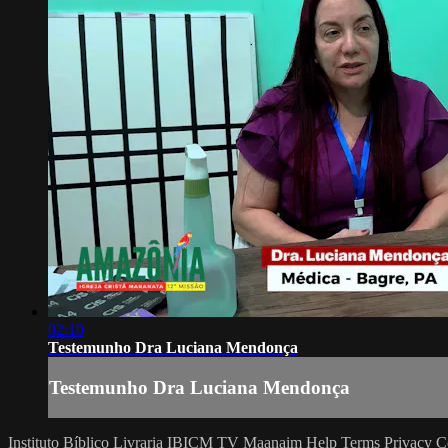
02:10
Testemunho Dra Luciana Mendonça
Testemunho Dra Luciana Mendonça
Instituto Bíblico
Livraria IBICM
TV Maanaim
Help
Terms
Privacy
C