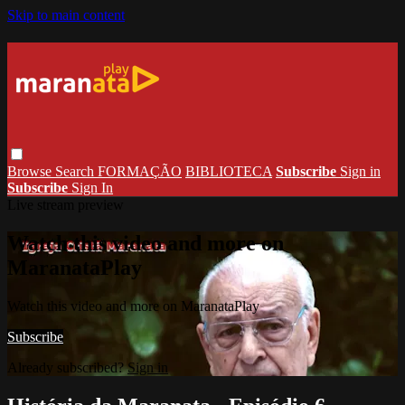
Skip to main content
Browse
Search
FORMAÇÃO
BIBLIOTECA
Subscribe
Sign in
Subscribe
Sign In
Live stream preview
Watch this video and more on
MaranataPlay
Watch this video and more on MaranataPlay
Subscribe
Already subscribed?
Sign in