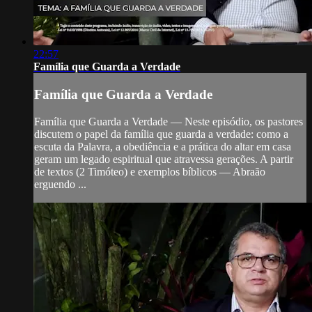
22:57
Família que Guarda a Verdade
Família que Guarda a Verdade
Família que Guarda a Verdade — Neste episódio, os pastores
discutem o papel da família que guarda a verdade: como a
escuta da Palavra, a obediência e a prática do altar em casa
geram um legado espiritual que atravessa gerações. A partir
de textos (2 Timóteo) e exemplos bíblicos — Abraão
erguendo ...