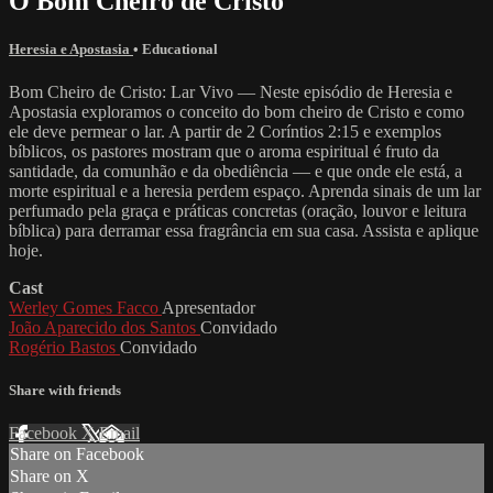
O Bom Cheiro de Cristo
Heresia e Apostasia
•
Educational
Bom Cheiro de Cristo: Lar Vivo — Neste episódio de Heresia e
Apostasia exploramos o conceito do bom cheiro de Cristo e como
ele deve permear o lar. A partir de 2 Coríntios 2:15 e exemplos
bíblicos, os pastores mostram que o aroma espiritual é fruto da
santidade, da comunhão e da obediência — e que onde ele está, a
morte espiritual e a heresia perdem espaço. Aprenda sinais de um lar
perfumado pela graça e práticas concretas (oração, louvor e leitura
bíblica) para derramar essa fragrância em sua casa. Assista e aplique
hoje.
Cast
Werley Gomes Facco
Apresentador
João Aparecido dos Santos
Convidado
Rogério Bastos
Convidado
Share with friends
Facebook
X
Email
Share on Facebook
Share on X