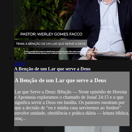
24:18
A Benção de um Lar que serve a Deus
A Benção de um Lar que serve a Deus
Lar que Serve a Deus: Bênção — Neste episódio de Heresia
e Apostasia exploramos o chamado de Josué 24:15 e o que
significa servir a Deus em família. Os pastores mostram por
que a decisão de “eu e minha casa serviremos ao Senhor”
envolve unidade, obediência e prática diária — leitura bíblica,
oraç...