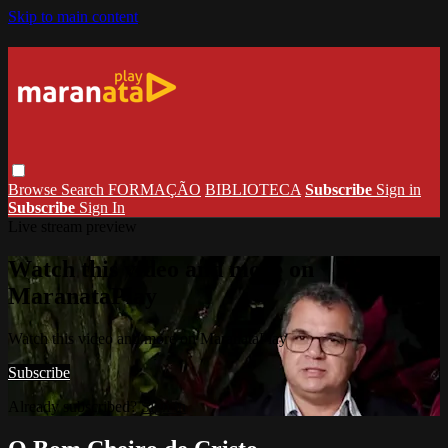
Skip to main content
Browse
Search
FORMAÇÃO
BIBLIOTECA
Subscribe
Sign in
Subscribe
Sign In
Live stream preview
Watch this video and more on
MaranataPlay
Watch this video and more on MaranataPlay
Subscribe
Already subscribed?
Sign in