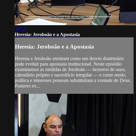
20:26
Heresia: Jeroboão e a Apostasia
Heresia: Jeroboão e a Apostasia
Heresia e Jeroboão mostram como um desvio doutrinário
pode evoluir para apostasia institucional. Neste episódio
examinamos as medidas de Jeroboão — bezerros de ouro,
calendário próprio e sacerdócio irregular — e como medo,
política e interesses pessoais substituíram a vontade de Deus.
Pastores ex...