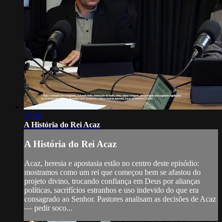
17:36
A História do Rei Acaz
A História do Rei Acaz
Acaz, heresia e apostasia estão no centro deste episódio:
mostramos como um rei que começou bem se afastou do
projeto divino, trocando confiança em Deus por alianças
políticas, sacrifícios estranhos e uso indevido do que era
consagrado ao Senhor. Pastores analisam as decisões de Acaz
— pedir soco...