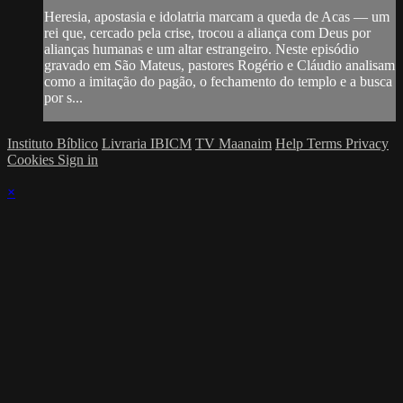
Heresia, apostasia e idolatria marcam a queda de Acas — um
rei que, cercado pela crise, trocou a aliança com Deus por
alianças humanas e um altar estrangeiro. Neste episódio
gravado em São Mateus, pastores Rogério e Cláudio analisam
como a imitação do pagão, o fechamento do templo e a busca
por s...
Instituto Bíblico
Livraria IBICM
TV Maanaim
Help
Terms
Privacy
Cookies
Sign in
×