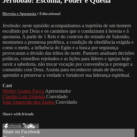
Jeroboão: Escolha, Poder e Queda
Heresia e Apostasia
•
Educational
Jeroboão: neste episódio acompanhamos a trajetória de um homem
escolhido por Deus e os caminhos que o conduziram à heresia e à
apostasia. A partir de 1 Reis e do contexto do reinado de Salomão,
mostramos a promessa profética, a condição de obediência exigida e
como o medo, a influência do Egito e a busca por segurança
provocaram a divisão das tribos do norte. Pastores analisam decisões
políticas, conselhos rejeitados e as lições para líderes e igrejas hoje:
ouvir a sabedoria, não trocar vocação por conveniência e proteger a
comunhão com Deus. Assista para reconhecer sinais de desvio,
aprender a preservar a verdade e fortalecer sua liderança espiritual.
Cast
Werley Gomes Facco
Apresentador
Claudio Luis Almeida
Convidado
João Aparecido dos Santos
Convidado
Share with friends
Facebook
X
Email
Share on Facebook