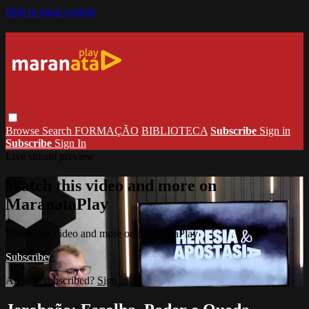
Skip to main content
Browse
Search
FORMAÇÃO
BIBLIOTECA
Subscribe
Sign in
Subscribe
Sign In
Live stream preview
Watch this video and more on
MaranataPlay
Watch this video and more on MaranataPlay
Subscribe
Already subscribed?
Sign in