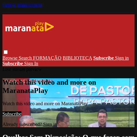
Skip to main content
Browse
Search
FORMAÇÃO
BIBLIOTECA
Subscribe
Sign in
Subscribe
Sign In
Live stream preview
Watch this video and more on
MaranataPlay
Watch this video and more on MaranataPlay
Subscribe
Already subscribed?
Sign in