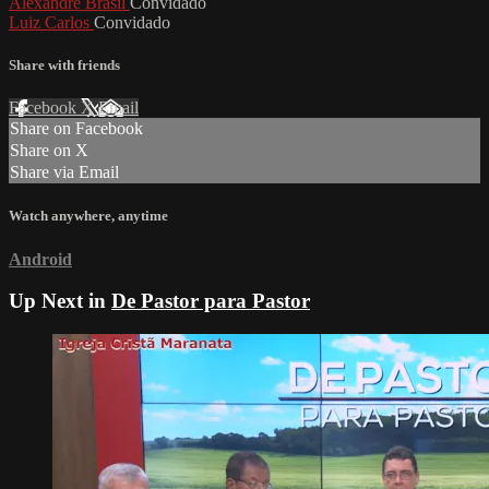
Alexandre Brasil
Convidado
Luiz Carlos
Convidado
Share with friends
Facebook
X
Email
Share on Facebook
Share on X
Share via Email
Watch anywhere, anytime
Android
Up Next in
De Pastor para Pastor