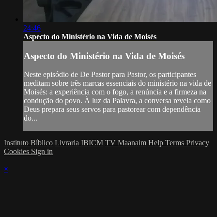
24:46
Aspecto do Ministério na Vida de Moisés
Aspecto do Ministério na Vida de Moisés
Neste episódio de De Pastor para Pastor, os participantes
meditam sobre três marcas essenciais do ministério na vida de
Moisés: a experiência com o fogo, a renúncia e a firmeza na
condução do povo. À luz da Palavra, a conversa revela como
Deus prepara seus servos para pastorear com dependência
do...
Instituto Bíblico
Livraria IBICM
TV Maanaim
Help
Terms
Privacy
Cookies
Sign in
×