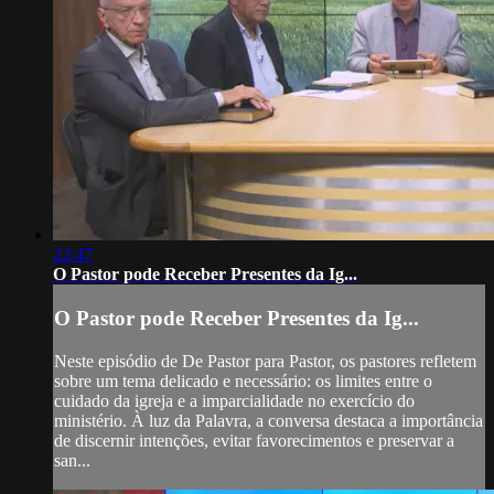
22:47
O Pastor pode Receber Presentes da Ig...
O Pastor pode Receber Presentes da Ig...
Neste episódio de De Pastor para Pastor, os pastores refletem
sobre um tema delicado e necessário: os limites entre o
cuidado da igreja e a imparcialidade no exercício do
ministério. À luz da Palavra, a conversa destaca a importância
de discernir intenções, evitar favorecimentos e preservar a
san...