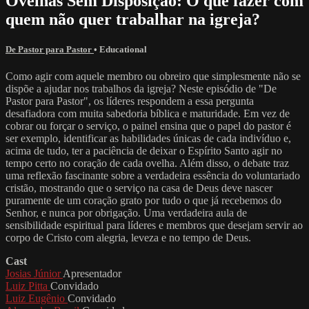
Ovelhas Sem Disposição: O que fazer com
quem não quer trabalhar na igreja?
De Pastor para Pastor
•
Educational
Como agir com aquele membro ou obreiro que simplesmente não se
dispõe a ajudar nos trabalhos da igreja? Neste episódio de "De
Pastor para Pastor", os líderes respondem a essa pergunta
desafiadora com muita sabedoria bíblica e maturidade. Em vez de
cobrar ou forçar o serviço, o painel ensina que o papel do pastor é
ser exemplo, identificar as habilidades únicas de cada indivíduo e,
acima de tudo, ter a paciência de deixar o Espírito Santo agir no
tempo certo no coração de cada ovelha. Além disso, o debate traz
uma reflexão fascinante sobre a verdadeira essência do voluntariado
cristão, mostrando que o serviço na casa de Deus deve nascer
puramente de um coração grato por tudo o que já recebemos do
Senhor, e nunca por obrigação. Uma verdadeira aula de
sensibilidade espiritual para líderes e membros que desejam servir ao
corpo de Cristo com alegria, leveza e no tempo de Deus.
Cast
Josias Júnior
Apresentador
Luiz Pitta
Convidado
Luiz Eugênio
Convidado