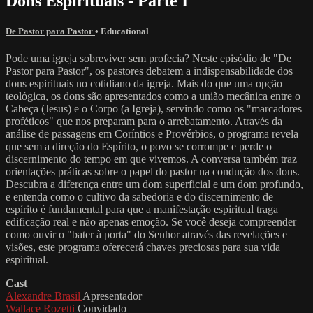
Dons Espirituais - Parte I
De Pastor para Pastor
•
Educational
Pode uma igreja sobreviver sem profecia? Neste episódio de "De
Pastor para Pastor", os pastores debatem a indispensabilidade dos
dons espirituais no cotidiano da igreja. Mais do que uma opção
teológica, os dons são apresentados como a união mecânica entre o
Cabeça (Jesus) e o Corpo (a Igreja), servindo como os "marcadores
proféticos" que nos preparam para o arrebatamento. Através da
análise de passagens em Coríntios e Provérbios, o programa revela
que sem a direção do Espírito, o povo se corrompe e perde o
discernimento do tempo em que vivemos. A conversa também traz
orientações práticas sobre o papel do pastor na condução dos dons.
Descubra a diferença entre um dom superficial e um dom profundo,
e entenda como o cultivo da sabedoria e do discernimento de
espírito é fundamental para que a manifestação espiritual traga
edificação real e não apenas emoção. Se você deseja compreender
como ouvir o "bater à porta" do Senhor através das revelações e
visões, este programa oferecerá chaves preciosas para sua vida
espiritual.
Cast
Alexandre Brasil
Apresentador
Wallace Rozetti
Convidado