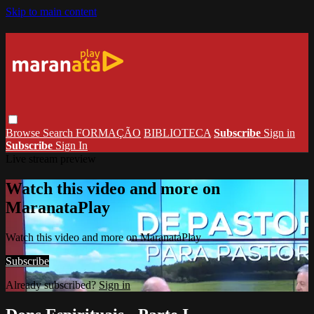
Skip to main content
Browse
Search
FORMAÇÃO
BIBLIOTECA
Subscribe
Sign in
Subscribe
Sign In
Live stream preview
Watch this video and more on
MaranataPlay
Watch this video and more on MaranataPlay
Subscribe
Already subscribed?
Sign in