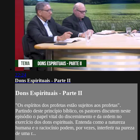
22:24
Dons Espirituais - Parte II
Dons Espirituais - Parte II
"Os espíritos dos profetas estão sujeitos aos profetas".
Partindo deste princípio bíblico, os pastores discutem neste
episódio o papel vital do discernimento e da ordem no
exercício dos dons espirituais. Entenda como a natureza
humana e o raciocínio podem, por vezes, interferir na pureza
de uma r...