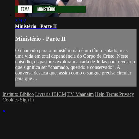
22:02
Ministério - Parte II
Ministério - Parte II
O chamado para o ministério não é um título isolado, mas
uma vida em total dependência do Corpo de Cristo. Neste
episódio, os pastores exploram a carta de Judas para revelar o
que significa ser "chamado, querido e conservado". A
conversa destaca que, assim como o sangue precisa circular
para que ...
Instituto Bíblico
Livraria IBICM
TV Maanaim
Help
Terms
Privacy
Cookies
Sign in
×