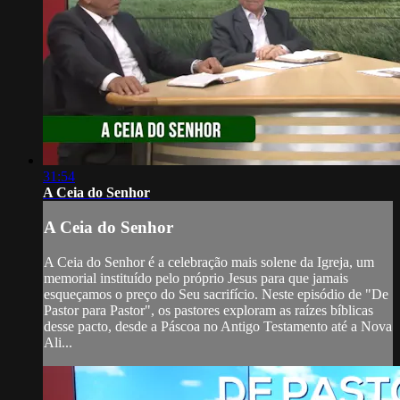
31:54
A Ceia do Senhor
A Ceia do Senhor
A Ceia do Senhor é a celebração mais solene da Igreja, um
memorial instituído pelo próprio Jesus para que jamais
esqueçamos o preço do Seu sacrifício. Neste episódio de "De
Pastor para Pastor", os pastores exploram as raízes bíblicas
desse pacto, desde a Páscoa no Antigo Testamento até a Nova
Ali...