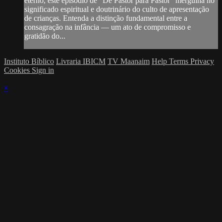
eterno, este episódio de "De Pastor para Pastor" mergulha no
significado espiritual e doutrinário do culto de apresentação
de crianças. Entenda a distinção fundamental entre a
consagração na infância — um ato de compromisso e
gratidão do...
Instituto Bíblico
Livraria IBICM
TV Maanaim
Help
Terms
Privacy
Cookies
Sign in
×