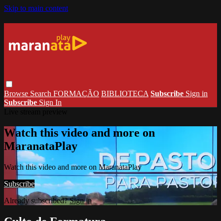
Skip to main content
Browse
Search
FORMAÇÃO
BIBLIOTECA
Subscribe
Sign in
Subscribe
Sign In
Live stream preview
Watch this video and more on
MaranataPlay
Watch this video and more on MaranataPlay
Subscribe
Already subscribed?
Sign in