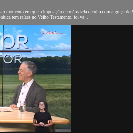
— o momento em que a imposição de mãos sela o culto com a graça do S
ática tem raízes no Velho Testamento, foi va...