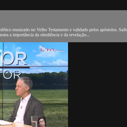
fético enraizado no Velho Testamento e validado pelos apóstolos. Sa
tra a importância da obediência e da revelação...