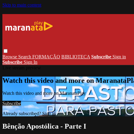
Skip to main content
Browse
Search
FORMAÇÃO
BIBLIOTECA
Subscribe
Sign in
Subscribe
Sign In
Live stream preview
Watch this video and more on MaranataPl
Watch this video and more on MaranataPlay
Subscribe
Already subscribed?
Sign in
Bênção Apostólica - Parte I