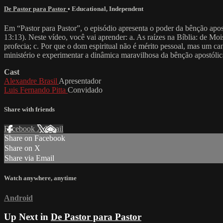
De Pastor para Pastor
•
Educational
,
Independent
Em “Pastor para Pastor”, o episódio apresenta o poder da bênção apo
13:13). Neste vídeo, você vai aprender: a. As raízes na Bíblia: de Mois
profecia; c. Por que o dom espiritual não é mérito pessoal, mas um ca
ministério e experimentar a dinâmica maravilhosa da bênção apostólic
Cast
Alexandre Brasil
Apresentador
Luis Fernando Pitta
Convidado
Share with friends
Facebook
X
Email
Share on Facebook
Share on X
Share via Email
Watch anywhere, anytime
Android
Up Next in
De Pastor para Pastor