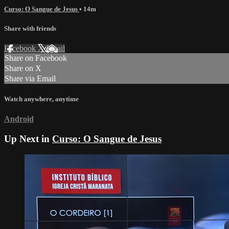
Curso: O Sangue de Jesus
• 14m
Share with friends
Facebook
X
Email
Share on Facebook
Share on X
Share via Email
Watch anywhere, anytime
Android
Up Next in
Curso: O Sangue de Jesus