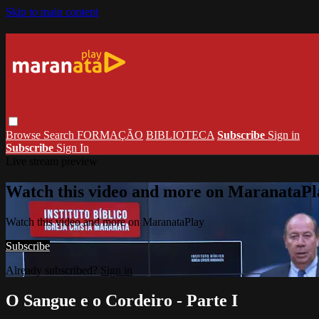
Skip to main content
Browse
Search
FORMAÇÃO
BIBLIOTECA
Subscribe
Sign in
Subscribe
Sign In
Live stream preview
Watch this video and more on MaranataPl
Watch this video and more on MaranataPlay
Subscribe
Already subscribed?
Sign in
O Sangue e o Cordeiro - Parte I