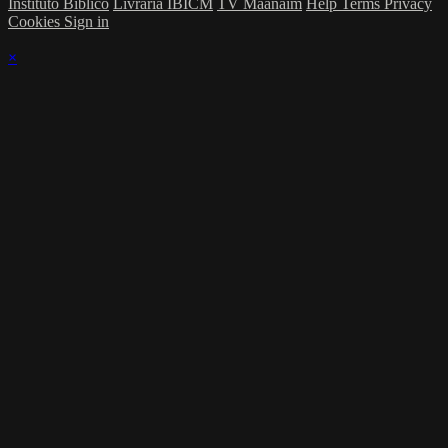
Instituto Bíblico
Livraria IBICM
TV Maanaim
Help
Terms
Privacy
Cookies
Sign in
×