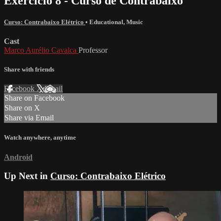
Exercício 8 - Curso de Contrabaixo
Curso: Contrabaixo Elétrico
•
Educational
,
Music
Cast
Marco Aurélio Cavalca
Professor
Share with friends
Facebook
X
Email
Share on Facebook
Share on X
Share via Email
Watch anywhere, anytime
Android
Up Next in
Curso: Contrabaixo Elétrico