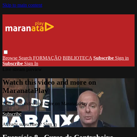
Skip to main content
Browse
Search
FORMAÇÃO
BIBLIOTECA
Subscribe
Sign in
Subscribe
Sign In
Live stream preview
Watch this video and more on
MaranataPlay
Watch this video and more on MaranataPlay
Subscribe
Already subscribed?
Sign in