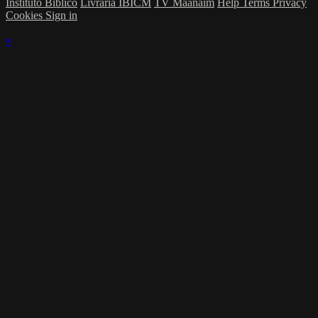
Instituto Bíblico
Livraria IBICM
TV Maanaim
Help
Terms
Privacy
Cookies
Sign in
×