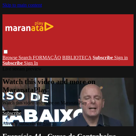
Skip to main content
Browse
Search
FORMAÇÃO
BIBLIOTECA
Subscribe
Sign in
Subscribe
Sign In
Live stream preview
Watch this video and more on
MaranataPlay
Watch this video and more on MaranataPlay
Subscribe
Already subscribed?
Sign in