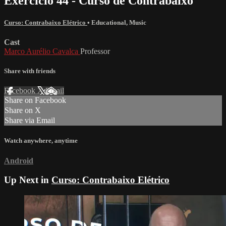
Exercício 44 - Curso de Contrabaixo
Curso: Contrabaixo Elétrico
•
Educational
,
Music
Cast
Marco Aurélio Cavalca
Professor
Share with friends
Facebook
X
Email
Share on Facebook
Share on X
Share via Email
Watch anywhere, anytime
Android
Up Next in
Curso: Contrabaixo Elétrico