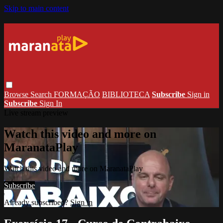
Skip to main content
Browse
Search
FORMAÇÃO
BIBLIOTECA
Subscribe
Sign in
Subscribe
Sign In
Live stream preview
Watch this video and more on
MaranataPlay
Watch this video and more on MaranataPlay
Subscribe
Already subscribed?
Sign in