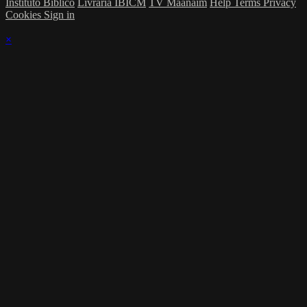
Instituto Bíblico
Livraria IBICM
TV Maanaim
Help
Terms
Privacy
Cookies
Sign in
×