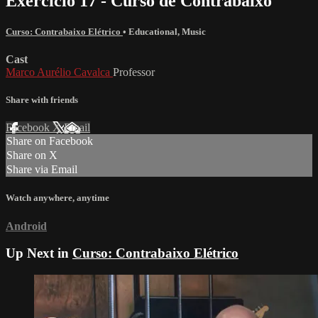
Exercício 17 - Curso de Contrabaixo
Curso: Contrabaixo Elétrico
•
Educational
,
Music
Cast
Marco Aurélio Cavalca
Professor
Share with friends
Facebook
X
Email
Share on Facebook
Share on X
Share via Email
Watch anywhere, anytime
Android
Up Next in
Curso: Contrabaixo Elétrico