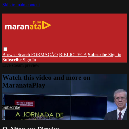
Skip to main content
Browse
Search
FORMAÇÃO
BIBLIOTECA
Subscribe
Sign in
Subscribe
Sign In
Live stream preview
Watch this video and more on
MaranataPlay
Watch this video and more on MaranataPlay
Subscribe
Already subscribed?
Sign in