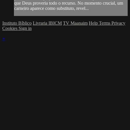
que Deus proveria todo o recurso. No momento crucial, um
carneiro aparece como substituto, revel...
Instituto Bíblico
Livraria IBICM
TV Maanaim
Help
Terms
Privacy
Cookies
Sign in
×