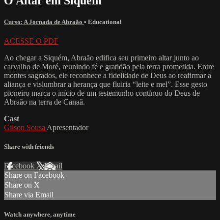
O Altar em Siquém
Curso: A Jornada de Abraão
•
Educational
ACESSE O PDF
Ao chegar a Siquém, Abraão edifica seu primeiro altar junto ao
carvalho de Moré, reunindo fé e gratidão pela terra prometida. Entre
montes sagrados, ele reconhece a fidelidade de Deus ao reafirmar a
aliança e vislumbrar a herança que fluiria “leite e mel”. Esse gesto
pioneiro marca o início de um testemunho contínuo do Deus de
Abraão na terra de Canaã.
Cast
Gilson Sousa
Apresentador
Share with friends
Facebook
X
Email
Share on Facebook
Share on X
Share via Email
Watch anywhere, anytime