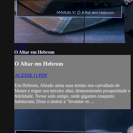
12:39
O Altar em Hebrom
O Altar em Hebrom
ACESSE O PDF
Em Hebrom, Abraão arma suas tendas nos carvalhais de
Manre e ergue seu terceiro altar, demonstrando prosperidade e
fidelidade. Nesse solo antigo, onde gigantes enaquins
habitavam, Deus o instrui a “levantar os ...