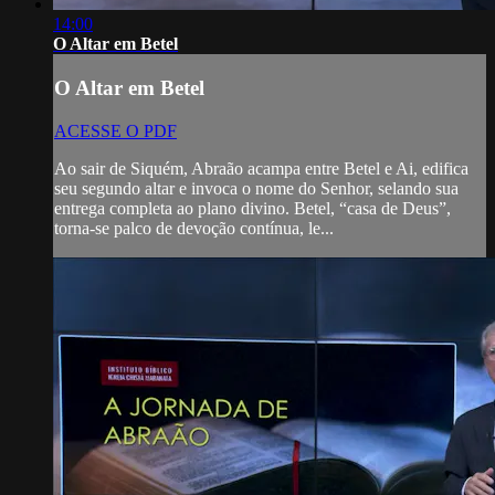
14:00
O Altar em Betel
O Altar em Betel
ACESSE O PDF
Ao sair de Siquém, Abraão acampa entre Betel e Ai, edifica
seu segundo altar e invoca o nome do Senhor, selando sua
entrega completa ao plano divino. Betel, “casa de Deus”,
torna-se palco de devoção contínua, le...