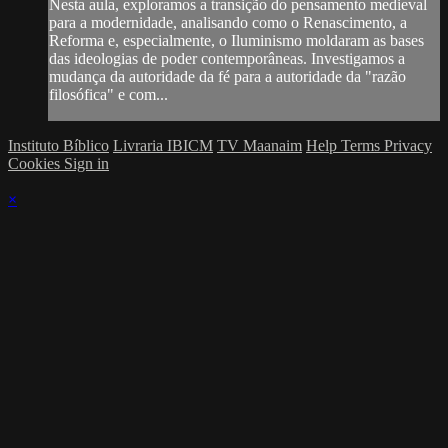
Nesta aula, exploramos a transição do pensamento medieval
para a modernidade, analisando como o Renascimento, a
Reforma e, especialmente, o Iluminismo moldaram as bases
das ideologias de poder contemporâneas. Investigamos a
mudança da autoridade da fé para a autoridade da "razão
filosófica" e com...
Instituto Bíblico
Livraria IBICM
TV Maanaim
Help
Terms
Privacy
Cookies
Sign in
×