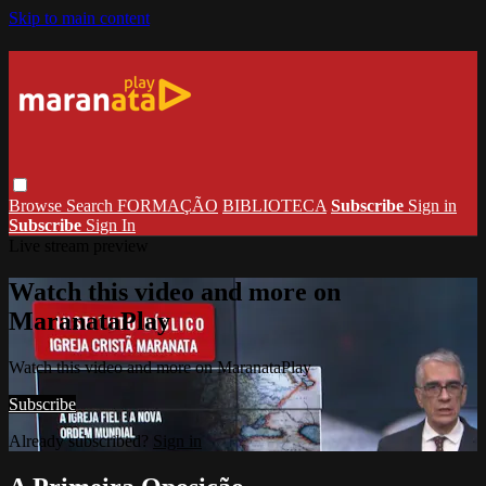
Skip to main content
Browse
Search
FORMAÇÃO
BIBLIOTECA
Subscribe
Sign in
Subscribe
Sign In
Live stream preview
Watch this video and more on
MaranataPlay
Watch this video and more on MaranataPlay
Subscribe
Already subscribed?
Sign in