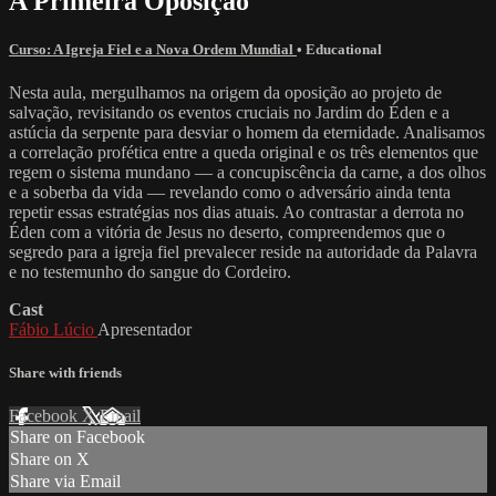
A Primeira Oposição
Curso: A Igreja Fiel e a Nova Ordem Mundial
•
Educational
Nesta aula, mergulhamos na origem da oposição ao projeto de
salvação, revisitando os eventos cruciais no Jardim do Éden e a
astúcia da serpente para desviar o homem da eternidade. Analisamos
a correlação profética entre a queda original e os três elementos que
regem o sistema mundano — a concupiscência da carne, a dos olhos
e a soberba da vida — revelando como o adversário ainda tenta
repetir essas estratégias nos dias atuais. Ao contrastar a derrota no
Éden com a vitória de Jesus no deserto, compreendemos que o
segredo para a igreja fiel prevalecer reside na autoridade da Palavra
e no testemunho do sangue do Cordeiro.
Cast
Fábio Lúcio
Apresentador
Share with friends
Facebook
X
Email
Share on Facebook
Share on X
Share via Email