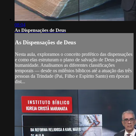
08:04
As Dispensações de Deus
As Dispensações de Deus
Nesta aula, exploramos o conceito profético das dispensações
e como elas estruturam o plano de salvação de Deus para a
humanidade. Analisamos as diferentes classificações
temporais — desde os milênios bíblicos até a atuação das três
pessoas da Trindade (Pai, Filho e Espírito Santo) em épocas
dist...