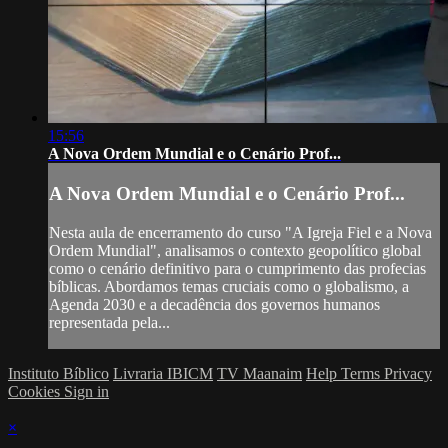
15:56
A Nova Ordem Mundial e o Cenário Prof...
A Nova Ordem Mundial e o Cenário Prof...
Nesta aula de encerramento do curso "A Igreja Fiel e a Nova
Ordem Mundial", analisamos o contexto geopolítico global
como o cenário definitivo para o cumprimento das profecias
bíblicas. Abordamos temas cruciais como o globalismo, a
Agenda 2030 e a decadência dos governos humanos
representada pela...
Instituto Bíblico
Livraria IBICM
TV Maanaim
Help
Terms
Privacy
Cookies
Sign in
×