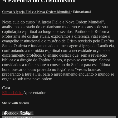
A Falência do Cristianismo
Curso: A Igreja Fiel e a Nova Ordem Mundial
•
Educational
Nesta aula do curso "A Igreja Fiel e a Nova Ordem Mundial",
analisamos o estado do cristianismo moderno e as causas de sua
capitulação espiritual ao longo dos séculos. Partindo da Reforma
Protestante até os dias atuais, exploramos a diferença vital entre o
evangelho institucional e o mistério de Cristo revelado pelo Espírito
Santo. O alerta é fundamentado na mensagem à igreja de Laodiceia,
confrontando a mornidão espiritual com a necessidade urgente de
discernimento profético. O ensino destaca que, sem a revelação
bíblica e a direção do Espírito Santo, o povo se corrompe. Somos
convidados a refletir sobre o conselho do Senhor para esta última
hora: buscar o "ouro provado no fogo" e as "vestes brancas",
preparando a Igreja Fiel para o arrebatamento enquanto o mundo se
organiza sob uma nova ordem.
Cast
Fábio Lúcio
Apresentador
Share with friends
Facebook
X
Email