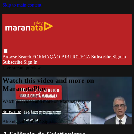
Skip to main content
Browse
Search
FORMAÇÃO
BIBLIOTECA
Subscribe
Sign in
Subscribe
Sign In
Live stream preview
Watch this video and more on
MaranataPlay
Watch this video and more on MaranataPlay
Subscribe
Already subscribed?
Sign in