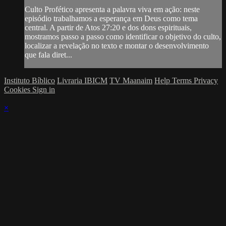
Culto Profético apresenta a palavra viva em ação: neste
episódio trabalhamos a esperança em Deus como tema
central. A partir de Atos 27:20 e dos dons espirituais,
mostramos passo a passo como identificar o objetivo do culto,
localizar a revelação no texto e montar o desenvolvimento
que fala diret...
Instituto Bíblico
Livraria IBICM
TV Maanaim
Help
Terms
Privacy
Cookies
Sign in
×