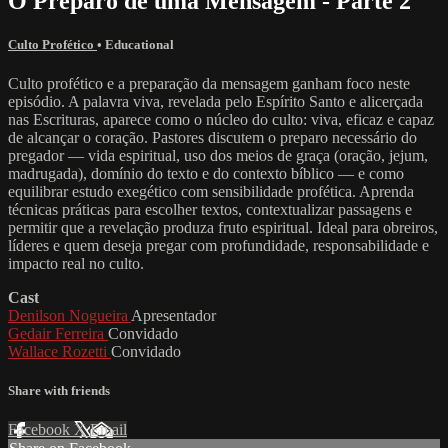
O Preparo de uma Mensagem - Parte 2
Culto Profético
•
Educational
Culto profético e a preparação da mensagem ganham foco neste
episódio. A palavra viva, revelada pelo Espírito Santo e alicerçada
nas Escrituras, aparece como o núcleo do culto: viva, eficaz e capaz
de alcançar o coração. Pastores discutem o preparo necessário do
pregador — vida espiritual, uso dos meios de graça (oração, jejum,
madrugada), domínio do texto e do contexto bíblico — e como
equilibrar estudo exegético com sensibilidade profética. Aprenda
técnicas práticas para escolher textos, contextualizar passagens e
permitir que a revelação produza fruto espiritual. Ideal para obreiros,
líderes e quem deseja pregar com profundidade, responsabilidade e
impacto real no culto.
Cast
Denilson Nogueira
Apresentador
Gedair Ferreira
Convidado
Wallace Rozetti
Convidado
Share with friends
Facebook
X
Email