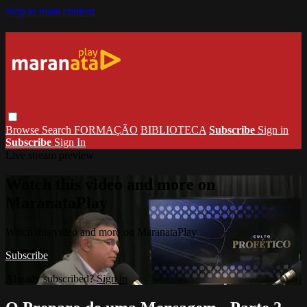
Skip to main content
Browse
Search
FORMAÇÃO
BIBLIOTECA
Subscribe
Sign in
Subscribe
Sign In
Live stream preview
Watch this video and more on
MaranataPlay
Watch this video and more on MaranataPlay
Subscribe
Already subscribed?
Sign in