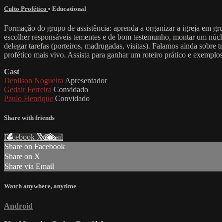
Culto Profético
•
Educational
Formação do grupo de assistência: aprenda a organizar a igreja em gru
escolher responsáveis tementes e de bom testemunho, montar um núcleo 
delegar tarefas (porteiros, madrugadas, visitas). Falamos ainda sobre 
profético mais vivo. Assista para ganhar um roteiro prático e exemplo
Cast
Denilson Nogueira
Apresentador
Gedair Ferreira
Convidado
Paulo Henrique
Convidado
Share with friends
Facebook
X
Email
Share on Facebook
Share on X
Share via Email
Watch anywhere, anytime
Android