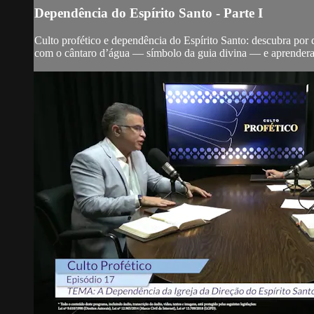
Dependência do Espírito Santo - Parte I
Culto profético e dependência do Espírito Santo: descubra por 
com o cântaro d’água — símbolo da guia divina — e aprendera