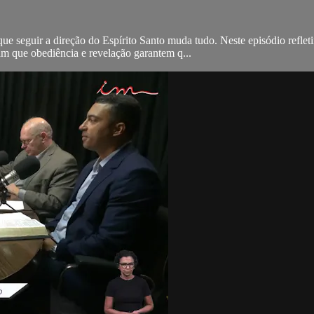
que seguir a direção do Espírito Santo muda tudo. Neste episódio refl
m que obediência e revelação garantem q...