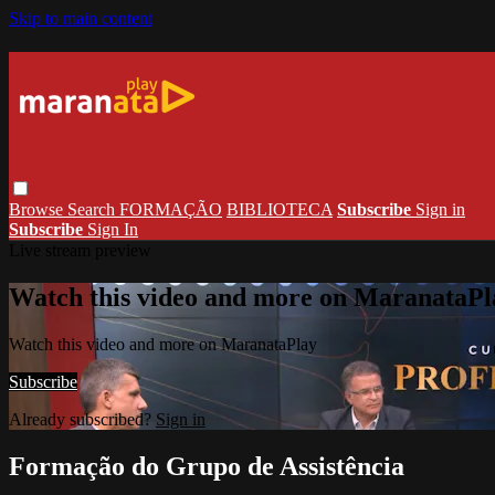
Skip to main content
Browse
Search
FORMAÇÃO
BIBLIOTECA
Subscribe
Sign in
Subscribe
Sign In
Live stream preview
Watch this video and more on MaranataPl
Watch this video and more on MaranataPlay
Subscribe
Already subscribed?
Sign in
Formação do Grupo de Assistência