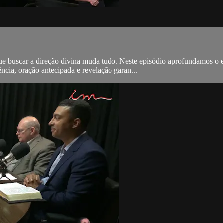
que buscar a direção divina muda tudo. Neste episódio aprofundamos o
cia, oração antecipada e revelação garan...