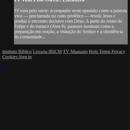
Fé vem pelo ouvir: acompanhe neste episódio como a palavra
viva — proclamada no culto profético — revela Jesus e
produz o encontro decisivo com Deus. A partir do relato de
Felipe e do eunuco (Atos 8), pastores mostram como a
preparação em oração, a visitação do Senhor e a obediência
da comunidade...
Instituto Bíblico
Livraria IBICM
TV Maanaim
Help
Terms
Privacy
Cookies
Sign in
×