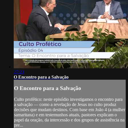
27:23
O Encontro para a Salvação
O Encontro para a Salvação
Culto profético: neste episódio investigamos o encontro para
a salvação — como a revelação de Jesus no culto produz
decisões que mudam destinos. Com base em João 4 (a mulher
samaritana) e em testemunhos atuais, pastores explicam o
papel da oração, da intercessão e dos grupos de assistência na
pre...