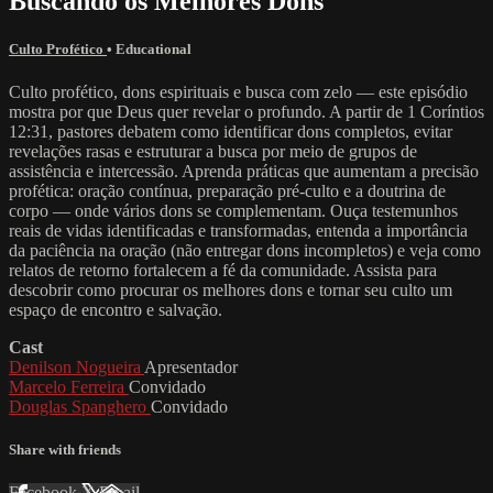
Buscando os Melhores Dons
Culto Profético
•
Educational
Culto profético, dons espirituais e busca com zelo — este episódio
mostra por que Deus quer revelar o profundo. A partir de 1 Coríntios
12:31, pastores debatem como identificar dons completos, evitar
revelações rasas e estruturar a busca por meio de grupos de
assistência e intercessão. Aprenda práticas que aumentam a precisão
profética: oração contínua, preparação pré-culto e a doutrina de
corpo — onde vários dons se complementam. Ouça testemunhos
reais de vidas identificadas e transformadas, entenda a importância
da paciência na oração (não entregar dons incompletos) e veja como
relatos de retorno fortalecem a fé da comunidade. Assista para
descobrir como procurar os melhores dons e tornar seu culto um
espaço de encontro e salvação.
Cast
Denilson Nogueira
Apresentador
Marcelo Ferreira
Convidado
Douglas Spanghero
Convidado
Share with friends
Facebook
X
Email