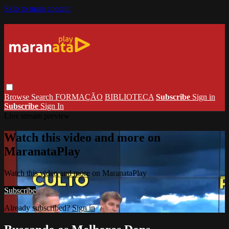
Skip to main content
Browse
Search
FORMAÇÃO
BIBLIOTECA
Subscribe
Sign in
Subscribe
Sign In
Live stream preview
Watch this video and more on
MaranataPlay
Watch this video and more on MaranataPlay
Subscribe
Already subscribed?
Sign in