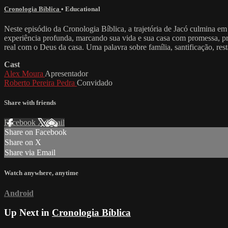
Cronologia Bíblica
•
Educational
Neste episódio da Cronologia Bíblica, a trajetória de Jacó culmina 
experiência profunda, marcando sua vida e sua casa com promessa, p
real com o Deus da casa. Uma palavra sobre família, santificação, res
Cast
Alex Moura
Apresentador
Roberto Pereira Pedra
Convidado
Share with friends
Facebook
X
Email
Share on Facebook
Share on X
Share via Email
Watch anywhere, anytime
Android
Up Next in
Cronologia Bíblica