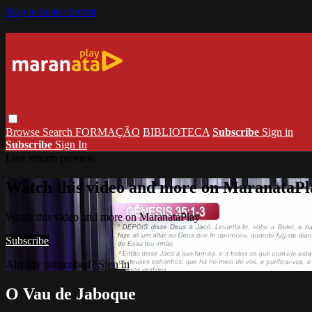
Skip to main content
Browse
Search
FORMAÇÃO
BIBLIOTECA
Subscribe
Sign in
Subscribe
Sign In
Live stream preview
Watch this video and more on MaranataPl
Watch this video and more on MaranataPlay
Subscribe
Already subscribed?
Sign in
O Vau de Jaboque