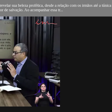
revelar sua beleza profética, desde a relação com os irmãos até a túni
r de salvação. Ao acompanhar essa tr...