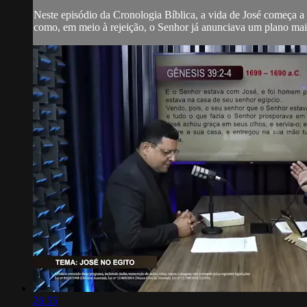
Neste episódio da Cronologia Bíblica, a vida de José começa a 
como, em meio à rejeição, o Senhor já anunciava um plano maio
26:55