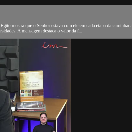
no Egito mostra que o Senhor estava com ele em cada etapa da caminha
rsidades. A mensagem destaca o valor da f...