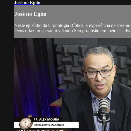
José no Egito
José no Egito
Neste episódio da Cronologia Bíblica, a experiência de José 
Deus o faz prosperar, revelando Seu propósito em meio às adve