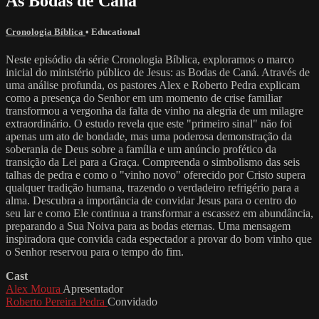
As Bodas de Caná
Cronologia Bíblica
•
Educational
Neste episódio da série Cronologia Bíblica, exploramos o marco
inicial do ministério público de Jesus: as Bodas de Caná. Através de
uma análise profunda, os pastores Alex e Roberto Pedra explicam
como a presença do Senhor em um momento de crise familiar
transformou a vergonha da falta de vinho na alegria de um milagre
extraordinário. O estudo revela que este "primeiro sinal" não foi
apenas um ato de bondade, mas uma poderosa demonstração da
soberania de Deus sobre a família e um anúncio profético da
transição da Lei para a Graça. Compreenda o simbolismo das seis
talhas de pedra e como o "vinho novo" oferecido por Cristo supera
qualquer tradição humana, trazendo o verdadeiro refrigério para a
alma. Descubra a importância de convidar Jesus para o centro do
seu lar e como Ele continua a transformar a escassez em abundância,
preparando a Sua Noiva para as bodas eternas. Uma mensagem
inspiradora que convida cada espectador a provar do bom vinho que
o Senhor reservou para o tempo do fim.
Cast
Alex Moura
Apresentador
Roberto Pereira Pedra
Convidado