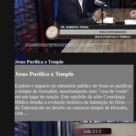
24:31
Jesus Purifica o Templo
Jesus Purifica o Templo
Explore o impacto do ministério público de Jesus ao purificar
o templo de Jerusalém, transformando uma "casa de venda"
em um lugar de oração. Este episódio da série Cronologia
Bíblica detalha a evolução histórica da habitação de Deus —
do Tabernáculo no deserto ao suntuoso templo de Herodes,
com ...