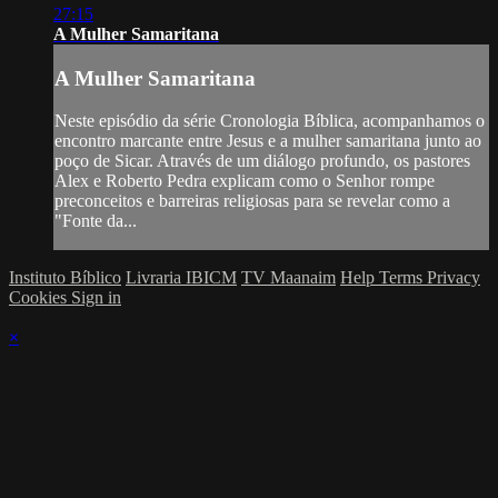
27:15
A Mulher Samaritana
A Mulher Samaritana
Neste episódio da série Cronologia Bíblica, acompanhamos o
encontro marcante entre Jesus e a mulher samaritana junto ao
poço de Sicar. Através de um diálogo profundo, os pastores
Alex e Roberto Pedra explicam como o Senhor rompe
preconceitos e barreiras religiosas para se revelar como a
"Fonte da...
Instituto Bíblico
Livraria IBICM
TV Maanaim
Help
Terms
Privacy
Cookies
Sign in
×