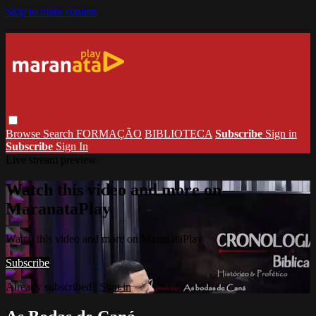
Skip to main content
Browse
Search
FORMAÇÃO
BIBLIOTECA
Subscribe
Sign in
Subscribe
Sign In
Live stream preview
Watch this video and more on
MaranataPlay
Watch this video and more on MaranataPlay
Subscribe
Already subscribed?
Sign in