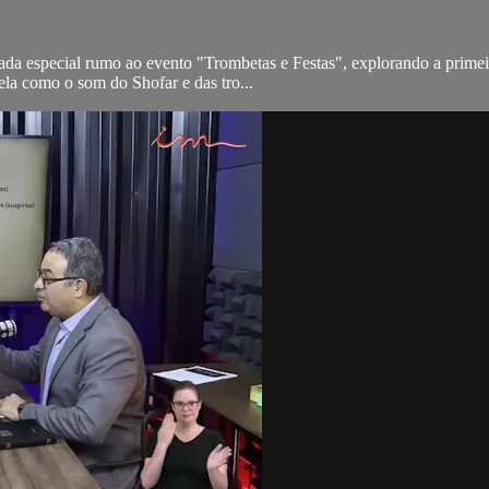
nada especial rumo ao evento "Trombetas e Festas", explorando a prime
vela como o som do Shofar e das tro...