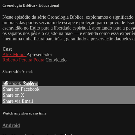
Cronologia Bíblica
•
Educational
Neste episódio da série Cronologia Bíblica, exploramos o significado 
umbrais das portas serviram de escape e proteção para o povo de Isra
escravidão no Egito para a liberdade espiritual, apontando para a p
os sapatos nos pés e o cajado na mão — e entenda como essa experiênci
"nenhuma unha ficará para trás", garantindo a preservação daqueles q
Cast
Alex Moura
Apresentador
Roberto Pereira Pedra
Convidado
Share with friends
Facebook
X
Email
Share on Facebook
Share on X
Share via Email
Watch anywhere, anytime
Android