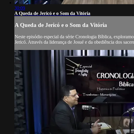
30:09
A Queda de Jericó e o Som da Vitória
A Queda de Jericó e o Som da Vitória
Neste episódio especial da série Cronologia Bíblica, exploramo
Jericó. Através da liderança de Josué e da obediência dos sace