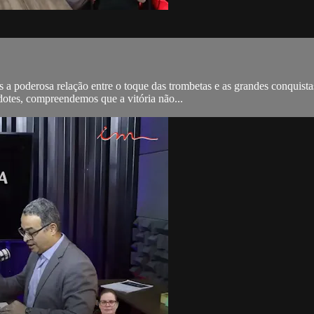
s a poderosa relação entre o toque das trombetas e as grandes conquist
rdotes, compreendemos que a vitória não...