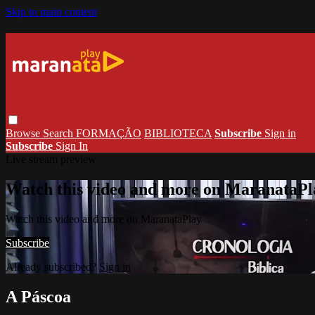
Skip to main content
Browse
Search
FORMAÇÃO
BIBLIOTECA
Subscribe
Sign in
Subscribe
Sign In
Live stream preview
Watch this video and more on MaranataPl
Watch this video and more on MaranataPlay
Subscribe
Already subscribed?
Sign in
A Páscoa