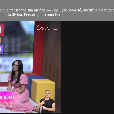
 que transforma sua história — uma lição sobre fé, obediência e fruto e
ência divina. Personagens como Boaz, ...