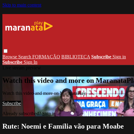
Skip to main content
Browse
Search
FORMAÇÃO
BIBLIOTECA
Subscribe
Sign in
Subscribe
Sign In
Live stream preview
Watch this video and more on MaranataPl
Watch this video and more on MaranataPlay
Subscribe
Already subscribed?
Sign in
Rute: Noemi e Família vão para Moabe