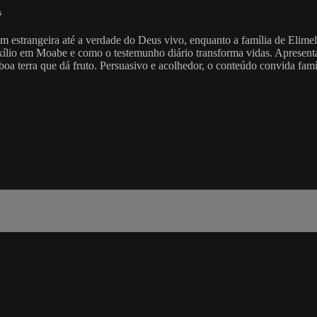
s
em estrangeira até a verdade do Deus vivo, enquanto a família de Elime
xílio em Moabe e como o testemunho diário transforma vidas. Apresent
a terra que dá fruto. Persuasivo e acolhedor, o conteúdo convida famíli