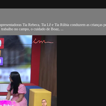
presentadoras Tia Rebeca, Tia Lê e Tia Rúbia conduzem as crianças pe
a trabalho no campo, o cuidado de Boaz, ...