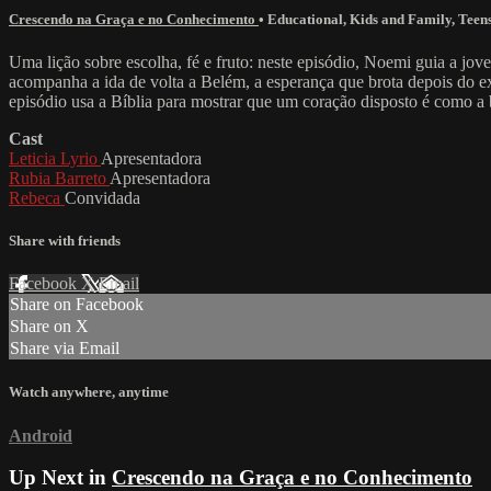
Crescendo na Graça e no Conhecimento
•
Educational
,
Kids and Family
,
Teen
Uma lição sobre escolha, fé e fruto: neste episódio, Noemi guia a jov
acompanha a ida de volta a Belém, a esperança que brota depois do e
episódio usa a Bíblia para mostrar que um coração disposto é como a bo
Cast
Leticia Lyrio
Apresentadora
Rubia Barreto
Apresentadora
Rebeca
Convidada
Share with friends
Facebook
X
Email
Share on Facebook
Share on X
Share via Email
Watch anywhere, anytime
Android
Up Next in
Crescendo na Graça e no Conhecimento