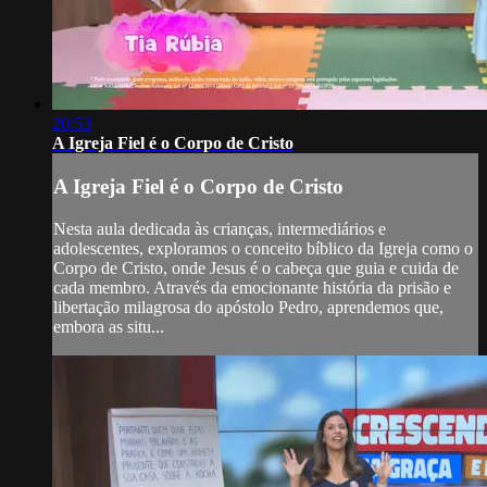
20:53
A Igreja Fiel é o Corpo de Cristo
A Igreja Fiel é o Corpo de Cristo
Nesta aula dedicada às crianças, intermediários e
adolescentes, exploramos o conceito bíblico da Igreja como o
Corpo de Cristo, onde Jesus é o cabeça que guia e cuida de
cada membro. Através da emocionante história da prisão e
libertação milagrosa do apóstolo Pedro, aprendemos que,
embora as situ...