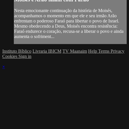
Nesta emocionante continuação da história de Moisés,
acompanhamos o momento em que ele e seu irmão Arão
enfrentam o poderoso Faraó para libertar o povo de Israel.
Mesmo obedecendo a Deus, Moisés encontra resistência:
Faraó endurece o coração, recusa-se a liberar o povo e ainda
aumenta o sofriment...
Instituto Bíblico
Livraria IBICM
TV Maanaim
Help
Terms
Privacy
Cookies
Sign in
×