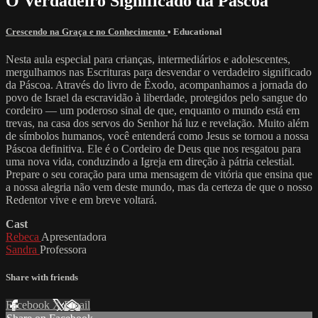
O Verdadeiro Significado da Páscoa
Crescendo na Graça e no Conhecimento
•
Educational
Nesta aula especial para crianças, intermediários e adolescentes,
mergulhamos nas Escrituras para desvendar o verdadeiro significado
da Páscoa. Através do livro de Êxodo, acompanhamos a jornada do
povo de Israel da escravidão à liberdade, protegidos pelo sangue do
cordeiro — um poderoso sinal de que, enquanto o mundo está em
trevas, na casa dos servos do Senhor há luz e revelação. Muito além
de símbolos humanos, você entenderá como Jesus se tornou a nossa
Páscoa definitiva. Ele é o Cordeiro de Deus que nos resgatou para
uma nova vida, conduzindo a Igreja em direção à pátria celestial.
Prepare o seu coração para uma mensagem de vitória que ensina que
a nossa alegria não vem deste mundo, mas da certeza de que o nosso
Redentor vive e em breve voltará.
Cast
Rebeca
Apresentadora
Sandra
Professora
Share with friends
Facebook
X
Email