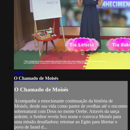
19:00
O Chamado de Moisés
O Chamado de Moisés
Acompanhe a emocionante continuação da história de
Moisés, desde sua vida como pastor de ovelhas até o encontro
sobrenatural com Deus no monte Orebe. Através da sarça
ardente, o Senhor revela Seu nome e convoca Moisés para
uma missão desafiadora: retornar ao Egito para libertar o
povo de Israel d...