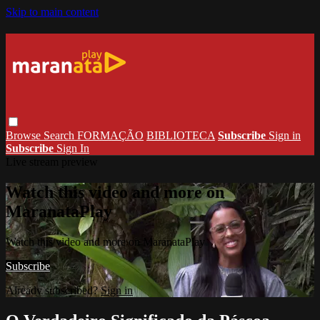
Skip to main content
Browse
Search
FORMAÇÃO
BIBLIOTECA
Subscribe
Sign in
Subscribe
Sign In
Live stream preview
Watch this video and more on
MaranataPlay
Watch this video and more on MaranataPlay
Subscribe
Already subscribed?
Sign in