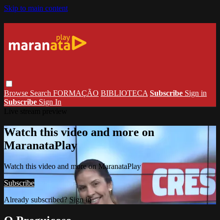
Skip to main content
Browse
Search
FORMAÇÃO
BIBLIOTECA
Subscribe
Sign in
Subscribe
Sign In
Live stream preview
Watch this video and more on
MaranataPlay
Watch this video and more on MaranataPlay
Subscribe
Already subscribed?
Sign in