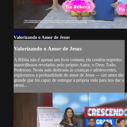
19:16
Valorizando o Amor de Jesus
Valorizando o Amor de Jesus
A Bíblia não é apenas um livro comum; ela contém segredos
maravilhosos revelados pelo próprio Autor, o Deus Todo-
Poderoso. Nesta aula dedicada às crianças e adolescentes,
exploramos a profundidade do amor de Jesus — um amor tão
grande que foi capaz de entregar a própria vida para nos dar a
eterni...