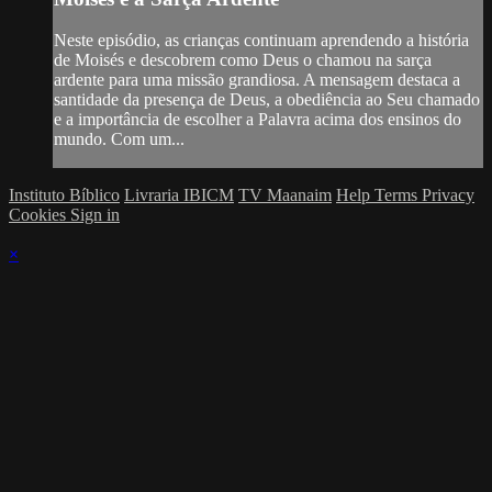
Neste episódio, as crianças continuam aprendendo a história
de Moisés e descobrem como Deus o chamou na sarça
ardente para uma missão grandiosa. A mensagem destaca a
santidade da presença de Deus, a obediência ao Seu chamado
e a importância de escolher a Palavra acima dos ensinos do
mundo. Com um...
Instituto Bíblico
Livraria IBICM
TV Maanaim
Help
Terms
Privacy
Cookies
Sign in
×