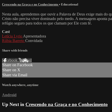
Crescendo na Graça e no Conhecimento
•
Educational
Nesta aula, aprendemos que ouvir a Palavra de Deus exige mais do que
Cristo não precisa viver dominado pelo medo. A mensagem aponta para 
refúgio seguro para todos os que clamam por Ele com fé.
Cast
Letícia Lyrio
Apresentadora
Rúbia Barreto
Convidada
Share with friends
Facebook
X
Email
Share on Facebook
Share on X
Share via Email
Watch anywhere, anytime
Android
Up Next in
Crescendo na Graça e no Conhecimento