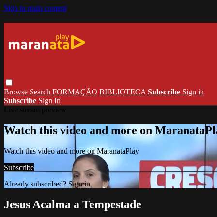
Skip to main content
Browse
Search
FORMAÇÃO
BIBLIOTECA
Subscribe
Sign in
Subscribe
Sign In
Live stream preview
Watch this video and more on MaranataPl
Watch this video and more on MaranataPlay
Subscribe
Already subscribed?
Sign in
Jesus Acalma a Tempestade