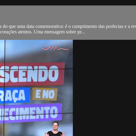
s do que uma data comemorativa: é o cumprimento das profecias e a re
s corações atentos. Uma mensagem sobre pr...