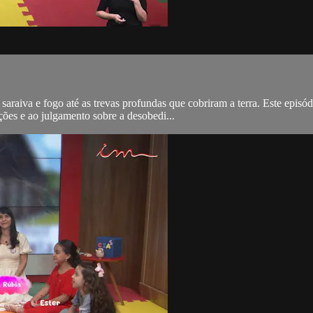
araiva e fogo até as trevas profundas que cobriram a terra. Este episó
ões e ao julgamento sobre a desobedi...