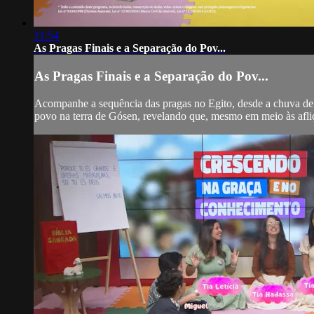
21:54
As Pragas Finais e a Separação do Pov...
As Pragas Finais e a Separação do Pov...
Acompanhe a sequência das pragas no Egito, desde a chuva de s
povo na terra de Gósen, revelando que, mesmo em meio às afliç