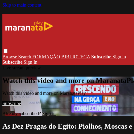
Skip to main content
Browse
Search
FORMAÇÃO
BIBLIOTECA
Subscribe
Sign in
Subscribe
Sign In
Live stream preview
Watch this video and more on MaranataPl
Watch this video and more on MaranataPlay
Subscribe
Already subscribed?
Sign in
As Dez Pragas do Egito: Piolhos, Moscas e 