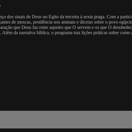
s
 dos sinais de Deus no Egito da terceira à sexta praga. Com a particip
es de moscas, pestilência nos animais e úlceras sobre o povo egípcio,
paração que Deus faz entre aqueles que O servem e os que O desobedec
en. Além da narrativa bíblica, o programa traz lições práticas sobre co