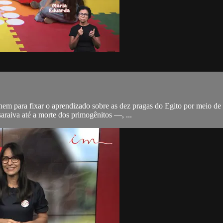
eúnem para fixar o aprendizado sobre as dez pragas do Egito por meio d
raiva até a morte dos primogênitos —, ...