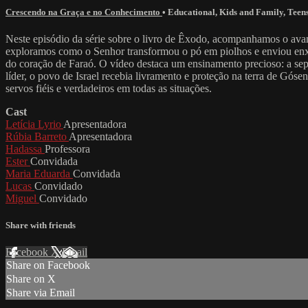
Crescendo na Graça e no Conhecimento
•
Educational
,
Kids and Family
,
Teen
Neste episódio da série sobre o livro de Êxodo, acompanhamos o avanço
exploramos como o Senhor transformou o pó em piolhos e enviou enxam
do coração de Faraó. O vídeo destaca um ensinamento precioso: a se
líder, o povo de Israel recebia livramento e proteção na terra de Gós
servos fiéis e verdadeiros em todas as situações.
Cast
Letícia Lyrio
Apresentadora
Rúbia Barreto
Apresentadora
Hadassa
Professora
Ester
Convidada
Maria Eduarda
Convidada
Lucas
Convidado
Miguel
Convidado
Share with friends
Facebook
X
Email
Share on Facebook
Share on X
Share via Email