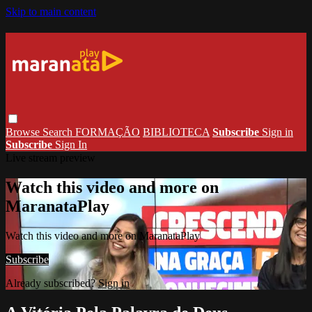
Skip to main content
Browse
Search
FORMAÇÃO
BIBLIOTECA
Subscribe
Sign in
Subscribe
Sign In
Live stream preview
Watch this video and more on
MaranataPlay
Watch this video and more on MaranataPlay
Subscribe
Already subscribed?
Sign in