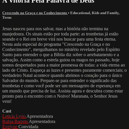
A Vitória Pela Palavra de Deus
Crescendo na Graça e no Conhecimento
•
Educational
,
Kids and Family
,
Teens
Jesus nasceu para nos salvar, mas a história não termina na
manjedoura. Os sinais estão por toda parte: as trombetas já estão
soando e o Rei em breve virá nos buscar para uma festa eterna.
Nesta aula especial do programa "Crescendo na Graça e no
Conhecimento", mergulhamos no mistério revelado pelo Espírito
Santo para entender o que a Bíblia diz sobre o arrebatamento e a
salvação. Assim como a estrela guiou os magos no passado, hoje
somos despertados para a maior promessa de todas: a vida eterna ao
lado de Cristo. Esqueça as luzes e presentes puramente comerciais; o
verdadeiro Natal acontece quando abrimos o coração para o único
Salvador do mundo. Prepare-se para entender o significado das
trombetas e como você pode ser um mensageiro de esperança em
um mundo que precisa de luz. Assista agora e descubra como estar
pronto para o encontro com o Noivo! Maranata, o Senhor Jesus
vem!
Cast
Leticia Lyrio
Apresentadora
Rubia Barreto
Apresentadora
Evelyne
Convidada