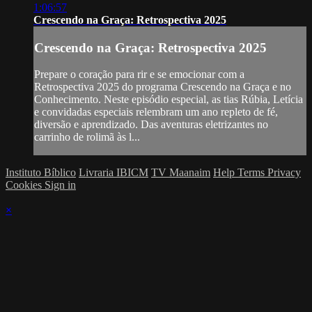
1:06:57
Crescendo na Graça: Retrospectiva 2025
Crescendo na Graça: Retrospectiva 2025
Prepare o coração para rir e se emocionar com a
Retrospectiva 2025 do programa Crescendo na Graça e no
Conhecimento. Neste episódio especial, as tias Rúbia, Letícia
e convidadas especiais relembram um ano repleto de fé,
diversão e aprendizado. Das aventuras eletrizantes no
carrinho de rolimã às l...
Instituto Bíblico
Livraria IBICM
TV Maanaim
Help
Terms
Privacy
Cookies
Sign in
×