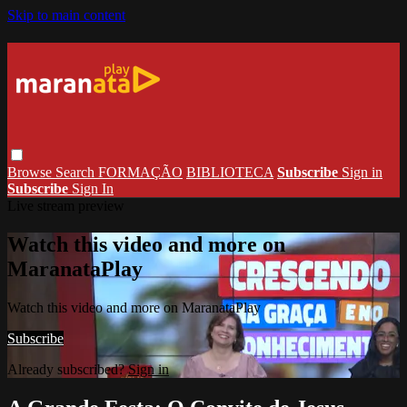
Skip to main content
Browse
Search
FORMAÇÃO
BIBLIOTECA
Subscribe
Sign in
Subscribe
Sign In
Live stream preview
Watch this video and more on
MaranataPlay
Watch this video and more on MaranataPlay
Subscribe
Already subscribed?
Sign in