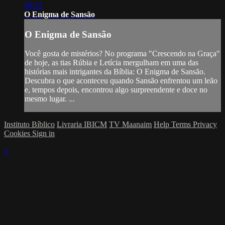
20:12
O Enigma de Sansão
O Enigma de Sansão
Você gosta de mistérios? No programa "Crescendo na Graça"
de hoje, as tias Rúbia e Letícia mergulham em uma das
histórias mais intrigantes da Bíblia: O Enigma de Sansão.
Descubra o que aconteceu quando Sansão enfrentou um leão
e, tempos depois, encontrou algo surpreendente e doce no
mesmo lugar. ...
Instituto Bíblico
Livraria IBICM
TV Maanaim
Help
Terms
Privacy
Cookies
Sign in
×