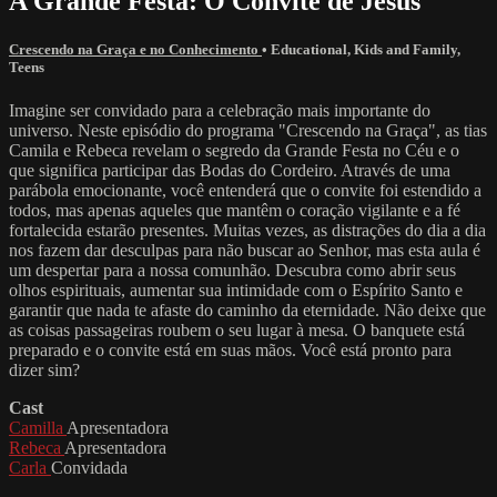
A Grande Festa: O Convite de Jesus
Crescendo na Graça e no Conhecimento
•
Educational
,
Kids and Family
,
Teens
Imagine ser convidado para a celebração mais importante do
universo. Neste episódio do programa "Crescendo na Graça", as tias
Camila e Rebeca revelam o segredo da Grande Festa no Céu e o
que significa participar das Bodas do Cordeiro. Através de uma
parábola emocionante, você entenderá que o convite foi estendido a
todos, mas apenas aqueles que mantêm o coração vigilante e a fé
fortalecida estarão presentes. Muitas vezes, as distrações do dia a dia
nos fazem dar desculpas para não buscar ao Senhor, mas esta aula é
um despertar para a nossa comunhão. Descubra como abrir seus
olhos espirituais, aumentar sua intimidade com o Espírito Santo e
garantir que nada te afaste do caminho da eternidade. Não deixe que
as coisas passageiras roubem o seu lugar à mesa. O banquete está
preparado e o convite está em suas mãos. Você está pronto para
dizer sim?
Cast
Camilla
Apresentadora
Rebeca
Apresentadora
Carla
Convidada